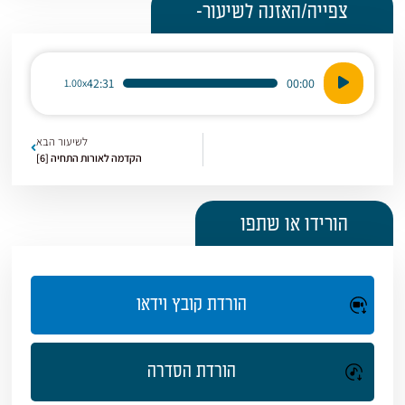
צפייה/האזנה לשיעור-
נגן
42:31
00:00
1.00x
אודיו
לשיעור הבא
הקדמה לאורות התחיה [6]
הורידו או שתפו
הורדת קובץ וידאו
הורדת הסדרה