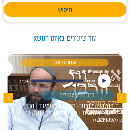
חיפוש
עוד שיעורים
באותו הנושא
אגדות החורבן
נגן
37:24
00:00
אודיו
הרב תמיר אלמליח
ההלשנה לקיסר- חורבן הלאומיות | הרב
תמיר אלמליח | אגדות החורבן | חלק ב' |
תשפ"ו