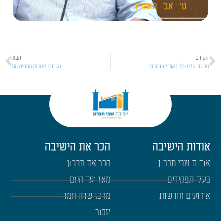
ט'
אב
תשפ"ו
הקודם
הבא
פרשת שלח -לך | קצרים במדבר
הקדמה לאורות התחיה [6]
אודות הישיבה
הכר את הישיבה
אודות שבי חברון
הכר את חברון
בעלי תפקידים
מאז ועד היום
אירועים וחדשות
מרכז שדה חמד
יזכור