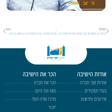
ט'
אב
תשפ"ו
הקודם
הבא
היחס בין המלאכים לבני האדם | אורות התחיה [115] פסקה מו
סיבת הכפירה | אורות התחיה [117] פסקה מז סיבת הכפירה
אודות הישיבה
הכר את הישיבה
אודות שבי חברון
הכר את חברון
בעלי תפקידים
מאז ועד היום
אירועים וחדשות
מרכז שדה חמד
יזכור