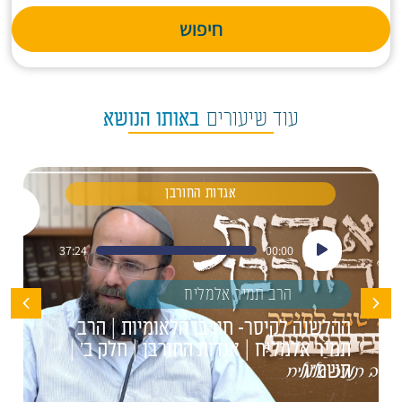
חיפוש
עוד שיעורים
באותו הנושא
אגדות החורבן
נגן
37:24
00:00
אודיו
הרב תמיר אלמליח
ההלשנה לקיסר- חורבן הלאומיות | הרב
תמיר אלמליח | אגדות החורבן | חלק ב' |
תשפ"ו