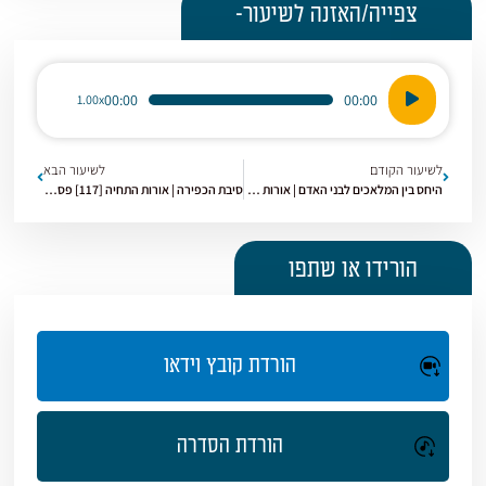
צפייה/האזנה לשיעור-
נגן
00:00
00:00
1.00x
אודיו
לשיעור הקודם
לשיעור הבא
היחס בין המלאכים לבני האדם | אורות התחיה [115] פסקה מו
סיבת הכפירה | אורות התחיה [117] פסקה מז סיבת הכפירה
הורידו או שתפו
הורדת קובץ וידאו
הורדת הסדרה