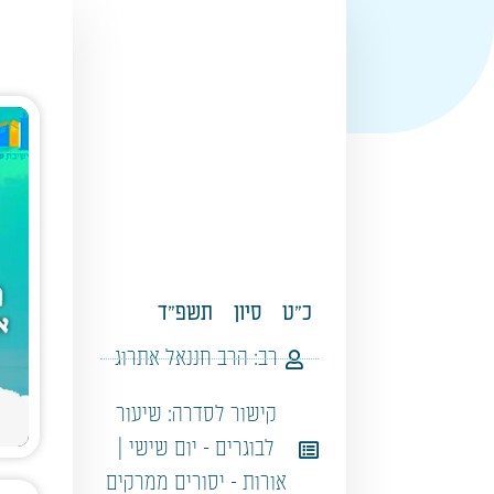
כ"ט
סיון
תשפ"ד
רב:
הרב חננאל אתרוג
קישור לסדרה:
שיעור
לבוגרים - יום שישי |
אורות - יסורים ממרקים