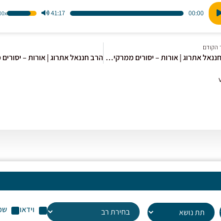
41:17
00:00
1.00x
הש
ו
במ
למ
 הקודם
כדי
הרב חננאל אתרוג | אורות – יסורים ממרקים [4]
לה
או
לה
עו
שמ
וידאו
שמ