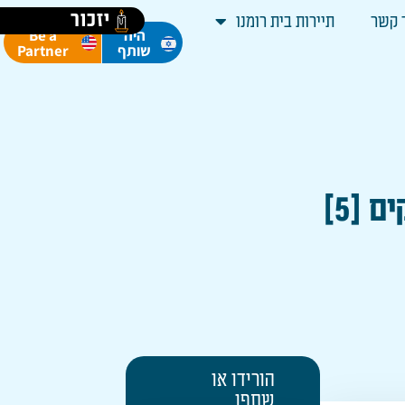
יזכור
 קשר
תיירות בית רומנו
Be a
היה
Partner
שותף
 [5]
הורידו או
שתפו