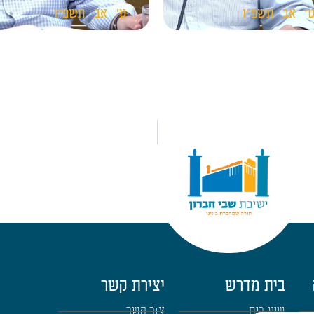
'
אב
תשפ"ו
ט'
אב
תשפ"ו
בית מדרש
יצירת קשר
שיעורים
צור קשר