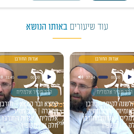
עוד שיעורים
באותו הנושא
אגדות החורבן
אגדות החורבן
ן
נגן
31:45
00:00
37:24
00:00
דיו
אודיו
הרב תמיר אלמליח
הרב תמיר אלמליח
לשנה לקיסר- חורבן
קמצא ובר קמצא – חורבן
אומיות | הרב תמיר
החברה | הרב תמיר
מליח | אגדות החורבן |
אלמליח | אגדות החורבן |
ק ב' | תשפ"ו
חלק א' | תשפ"ו