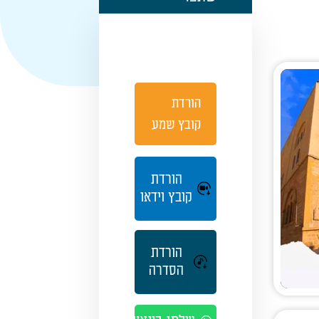
הורדת
קובץ שמע
הורדת
קובץ וידאו
הורדת
הסדרה