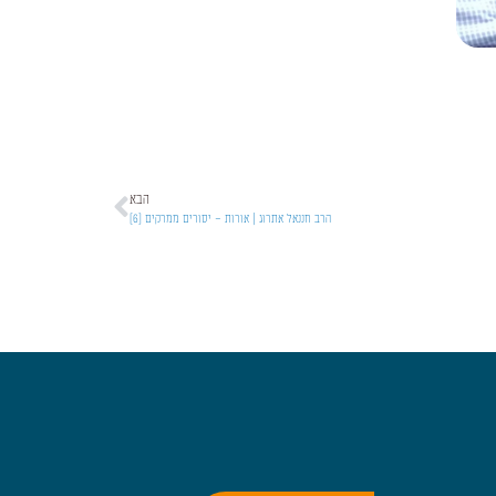
הבא
הרב חננאל אתרוג | אורות – יסורים ממרקים [6]