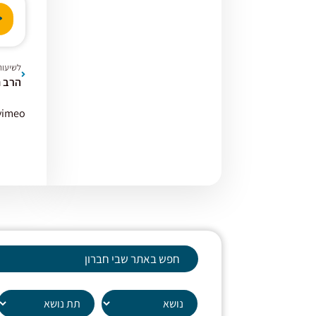
נגן
אודי
לשיעור
vimeo