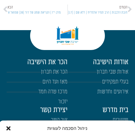
הקודם
הבא
חובת הלבבות | הרב תמיר אלמליח | ללא שם | [17]
פרק י"ז | הקריאת שמע של דוד [39] שמואל א'
אודות הישיבה
הכר את הישיבה
אודות שבי חברון
הכר את חברון
בעלי תפקידים
מאז ועד היום
אירועים וחדשות
מרכז שדה חמד
יזכור
בית מדרש
יצירת קשר
שיעורים
צור קשר
ניהול הסכמה לעוגיות
רבנים
הרשמה לשבו"ש