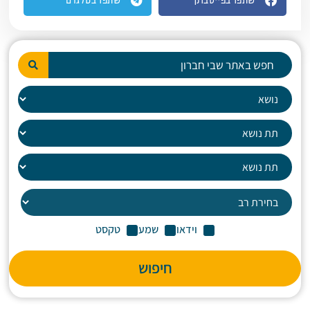
שתפו בפייסבוק
שתפו בטלגרם
וידאו
שמע
טקסט
חיפוש