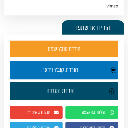
vimeo
הורידו או שתפו
הורדת קובץ שמע
הורדת קובץ וידאו
הורדת הסדרה
שלחו בוואצאפ
שלחו באימייל