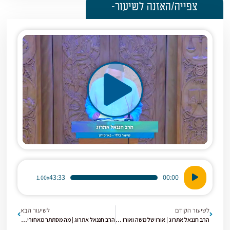
צפייה/האזנה לשיעור-
נגן
43:33
00:00
1.00x
אודיו
לשיעור הקודם
לשיעור הבא
הרב חננאל אתרוג | אורו של משה ואורו של משיח | מסכת קידושין [5] | י"ד סיון
הרב חננאל אתרוג | מה מסתתר מאחורי המסכה של קורח? | מסכת קידושין [7] | כ"ח סיון