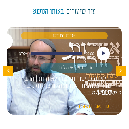
עוד שיעורים
באותו הנושא
אגדות החורבן
נגן
37:24
00:00
אודיו
הרב תמיר אלמליח
ההלשנה לקיסר- חורבן הלאומיות | הרב
תמיר אלמליח | אגדות החורבן | חלק ב' |
תשפ"ו
ט'
אב
תשפ"ו