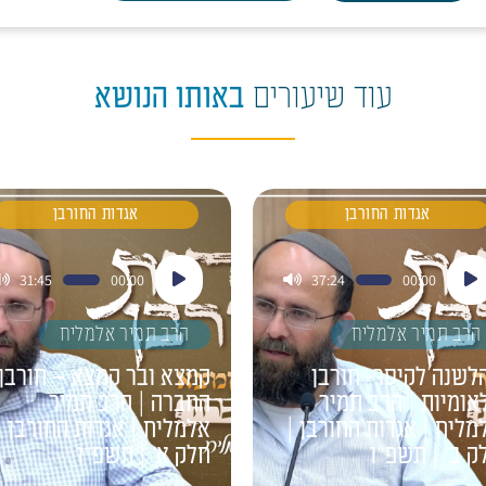
עוד שיעורים
באותו הנושא
אגדות החורבן
אגדות החורבן
ן
נגן
31:45
00:00
37:24
00:00
דיו
אודיו
הרב תמיר אלמליח
הרב תמיר אלמליח
לשנה לקיסר- חורבן
קמצא ובר קמצא – חורבן
אומיות | הרב תמיר
החברה | הרב תמיר
מליח | אגדות החורבן |
אלמליח | אגדות החורבן |
ק ב' | תשפ"ו
חלק א' | תשפ"ו