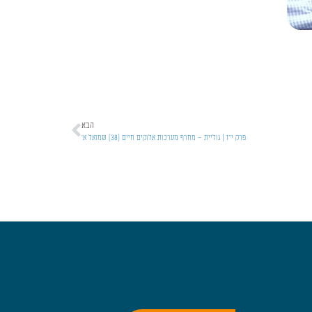
הבא
פרק י"ז | גוליית – מחרף מערכות אלוקים חיים [38] שמואל א'