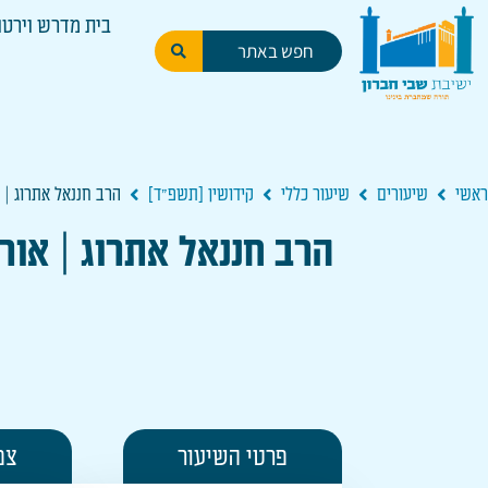
בית מדרש וירטו
ראשי
שיעורים
שיעור כללי
קידושין [תשפ"ד]
הרב חננאל אתרוג | אורו
הרב חננאל אתרוג | אורו של
פרטי השיעור
צפ