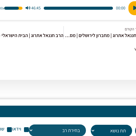
46:45
00:00
1.00x
הש
ו
במ
למ
 הקודם
כדי
הרב חננאל אתרוג | מחברון לירושלים | מסכת קידושין [4] | כ"ט אייר
לה
או
לה
עו
שמ
וידאו
שמ