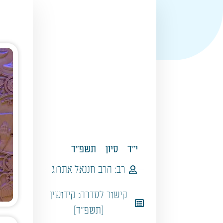
י"ד
סיון
תשפ"ד
רב:
הרב חננאל אתרוג
קישור לסדרה:
קידושין
[תשפ"ד]