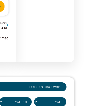
נגן
אודי
לשיעור
vimeo