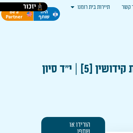
יזכור
 קשר
תיירות בית רומנו
Be a
היה
Partner
שותף
 | י"ד סיון
הורידו או
שתפו