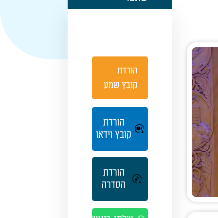
הורדת
קובץ שמע
הורדת
קובץ וידאו
הורדת
הסדרה