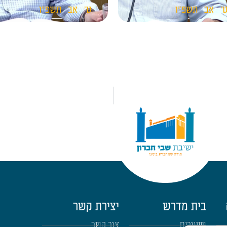
'
אב
תשפ"ו
ט'
אב
תשפ"ו
בית מדרש
יצירת קשר
שיעורים
צור קשר