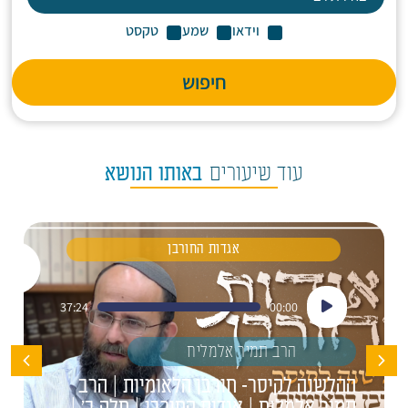
וידאו
שמע
טקסט
חיפוש
עוד שיעורים
באותו הנושא
אגדות החורבן
נגן
37:24
00:00
אודיו
הרב תמיר אלמליח
ההלשנה לקיסר- חורבן הלאומיות | הרב