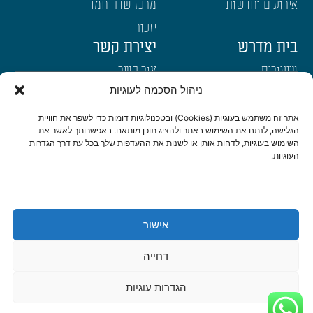
אירועים וחדשות
מרכז שדה חמד
יזכור
בית מדרש
יצירת קשר
שיעורים
צור קשר
ניהול הסכמה לעוגיות
רבנים
הרשמה לשבו"ש
ימי עיון
היה שותף
אתר זה משתמש בעוגיות (Cookies) ובטכנולוגיות דומות כדי לשפר את חוויית
הגלישה, לנתח את השימוש באתר ולהציג תוכן מותאם. באפשרותך לאשר את
דרכי הגעה
השימוש בעוגיות, לדחות אותן או לשנות את ההעדפות שלך בכל עת דרך הגדרות
העוגיות.
היה שותף
be a partner
אישור
הצהרת נגישות
מדיניות פרטיות
דחייה
© כל הזכויות שמורות לישיבת שבי חברון 2022 | נבנה ועוצב ב-❤ ע"י
אשחר
הגדרות עוגיות
WEB
דיגיטל ואתרים
|
סטודיו צור בניית אתרים ומיתוג לעסקים