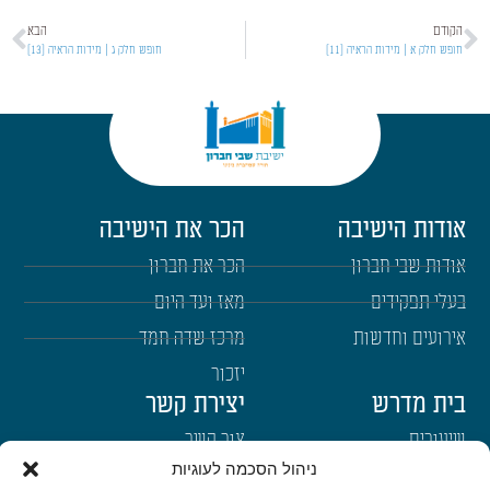
הקודם
הבא
חופש חלק א | מידות הראיה [11]
חופש חלק ג | מידות הראיה [13]
אודות הישיבה
הכר את הישיבה
אודות שבי חברון
הכר את חברון
בעלי תפקידים
מאז ועד היום
אירועים וחדשות
מרכז שדה חמד
יזכור
בית מדרש
יצירת קשר
שיעורים
צור קשר
ניהול הסכמה לעוגיות
רבנים
הרשמה לשבו"ש