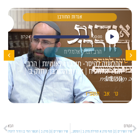
אגדות החורבן
נגן
37:24
00:00
אודיו
הרב תמיר אלמליח
ההלשנה לקיסר- חורבן הלאומיות | הרב
תמיר אלמליח | אגדות החורבן | חלק ב' |
תשפ"ו
ט'
אב
תשפ"ו
הקודם
הבא
שיר השירים [2] סוף פרק א תחילת פרק ב | המסע שבן הדוד לרעיה
שיר השירים [3] פרק ב | הקשר החי בן הדוד לרעיה