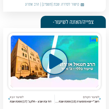
קישור לסדרה:
שבת [תשפ"ג] | הרב אתרוג
צפייה/האזנה לשיעור-
לשיעור הקודם
לשיעור הבא
רשב"י יוצא מהמערה [15] מסכת שבת (ל"ג בעומר)
דוד ובת שבע – חלק ב' [17] מסכת שבת