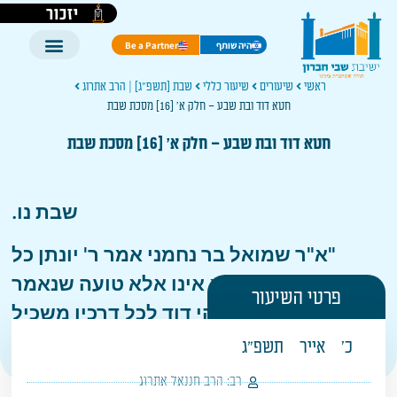
יזכור
היה שותף
Be a Partner
ראשי
שיעורים
שיעור כללי
שבת [תשפ"ג] | הרב אתרוג
חטא דוד ובת שבע – חלק א' [16] מסכת שבת
חטא דוד ובת שבע – חלק א' [16] מסכת שבת
שבת נו.
"א"ר שמואל בר נחמני אמר ר' יונתן כל
האומר דוד חטא אינו אלא טועה שנאמר
פרטי השיעור
(
שמואל א יח, יד
) ויהי דוד לכל דרכיו משכיל
וה' עמו וגו'"
כ'
אייר
תשפ"ג
רב:
הרב חננאל אתרוג