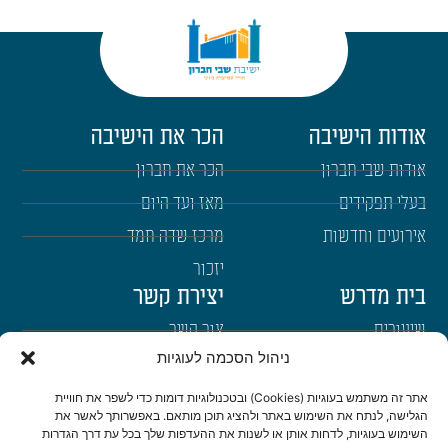
אודות הישיבה
הכר את הישיבה
אודות שבי חברון
הכר את חברון
בעלי תפקידים
מאז ועד היום
אירועים וחדשות
מרכז שדה חמד
יזכור
בית מדרש
יצירת קשר
שיעורים
צור קשר
ניהול הסכמה לעוגיות
רבנים
הרשמה לשבו"ש
ימי עיון
היה שותף
אתר זה משתמש בעוגיות (Cookies) ובטכנולוגיות דומות כדי לשפר את חוויית
הגלישה, לנתח את השימוש באתר ולהציג תוכן מותאם. באפשרותך לאשר את
דרכי הגעה
השימוש בעוגיות, לדחות אותן או לשנות את ההעדפות שלך בכל עת דרך הגדרות