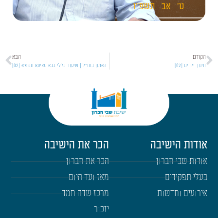
ט'
אב
תשפ"ו
הקודם
הבא
חינוך ילדים [02]
האמון בחז"ל | שיעור כללי בבא מציעא תשפ'א [02]
אודות הישיבה
הכר את הישיבה
אודות שבי חברון
הכר את חברון
בעלי תפקידים
מאז ועד היום
אירועים וחדשות
מרכז שדה חמד
יזכור