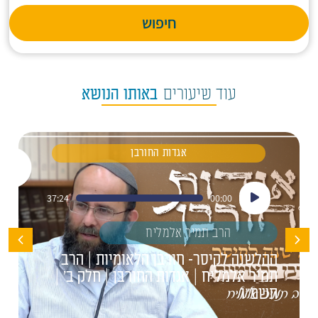
חיפוש
עוד שיעורים
באותו הנושא
אגדות החורבן
נגן
37:24
00:00
אודיו
הרב תמיר אלמליח
ההלשנה לקיסר- חורבן הלאומיות | הרב
תמיר אלמליח | אגדות החורבן | חלק ב' |
תשפ"ו