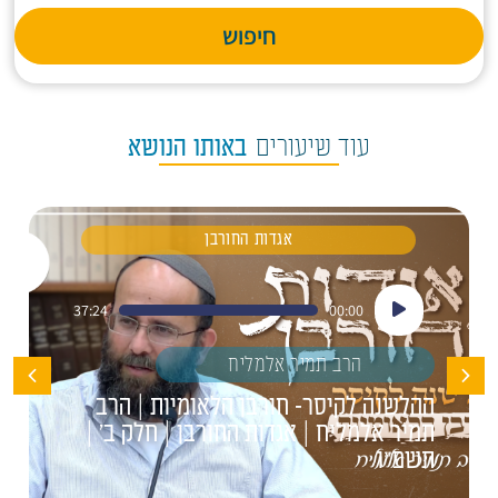
חיפוש
עוד שיעורים
באותו הנושא
אגדות החורבן
נגן
37:24
00:00
אודיו
הרב תמיר אלמליח
ההלשנה לקיסר- חורבן הלאומיות | הרב
תמיר אלמליח | אגדות החורבן | חלק ב' |
תשפ"ו