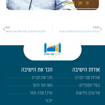
ט'
אב
תשפ"ו
הקודם
הבא
חכם עדיף מנביא [2] עדיפות החכם על הנביא
חכם עדיף מנביא [4] מהלך שיבת אור הנבואה
אודות הישיבה
הכר את הישיבה
אודות שבי חברון
הכר את חברון
בעלי תפקידים
מאז ועד היום
אירועים וחדשות
מרכז שדה חמד
יזכור