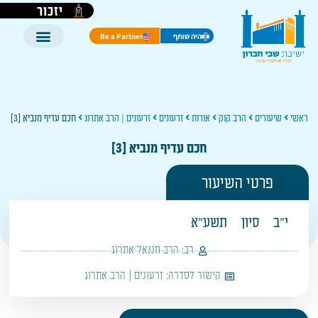
יזכור
היה שותף
Be a Partner
ראשי
שיעורים
הרב קוק
אורות
זרעונים
זרעונים | הרב אתרוג
חכם עדיף מנביא [3]
חכם עדיף מנביא [3]
פרטי השיעור
י"ב
סיון
תשע"א
רב:
הרב חננאל אתרוג
קישור לסדרה:
זרעונים | הרב אתרוג