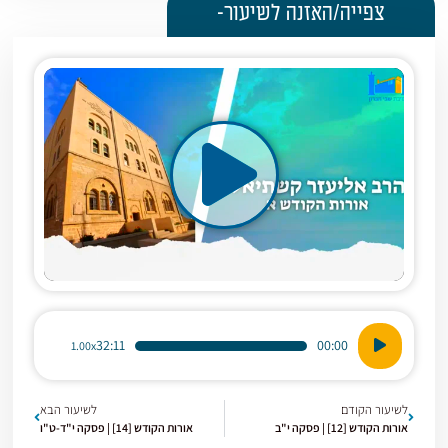
צפייה/האזנה לשיעור-
נגן
32:11
00:00
1.00x
אודיו
לשיעור הקודם
לשיעור הבא
אורות הקודש [12] | פסקה י"ב
אורות הקודש [14] | פסקה י"ד-ט"ו