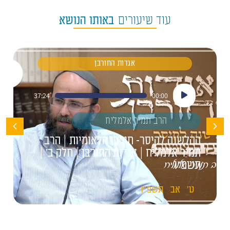
עוד שיעורים
באותו הנושא
אגדות החורבן
נגן
37:24
00:00
אודיו
הרב תמיר אלמליח
ההלשנה לקיסר- חורבן הלאומיות | הרב
תמיר אלמליח | אגדות החורבן | חלק ב' |
תשפ"ו
ט'
אב
תשפ"ו