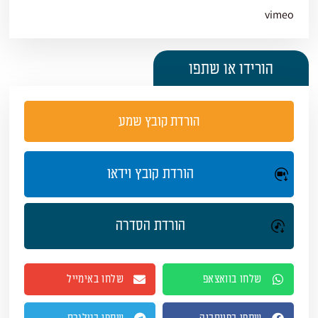
vimeo
הורידו או שתפו
הורדת קובץ שמע
הורדת קובץ וידאו
הורדת הסדרה
שלחו בוואצאפ
שלחו באימייל