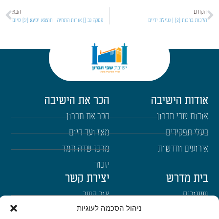
הקודם
הבא
הלכות ברכות [2] | נטילת ידיים
פסקה נב [] אורות התחיה | חוצפא יסיגא [יג] סיום
אודות הישיבה
הכר את הישיבה
אודות שבי חברון
הכר את חברון
בעלי תפקידים
מאז ועד היום
אירועים וחדשות
מרכז שדה חמד
יזכור
בית מדרש
יצירת קשר
שיעורים
צור קשר
ניהול הסכמה לעוגיות
רבנים
הרשמה לשבו"ש