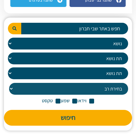
שתפו בפייסבוק
שתפו בטלגרם
וידאו
שמע
טקסט
חיפוש