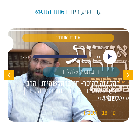
עוד שיעורים
באותו הנושא
אגדות החורבן
נגן
37:24
00:00
אודיו
הרב תמיר אלמליח
ההלשנה לקיסר- חורבן הלאומיות | הרב
תמיר אלמליח | אגדות החורבן | חלק ב' |
תשפ"ו
ט'
אב
תשפ"ו