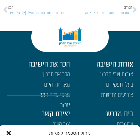
הקודם
הבא
פרשת מטות – מסעי | ישוב ארץ ישראל
פרק א | תיאורי החורבן במגילה [2] מגילת איכה
אודות הישיבה
הכר את הישיבה
אודות שבי חברון
הכר את חברון
בעלי תפקידים
מאז ועד היום
אירועים וחדשות
מרכז שדה חמד
יזכור
בית מדרש
יצירת קשר
שיעורים
צור קשר
ניהול הסכמה לעוגיות
רבנים
הרשמה לשבו"ש