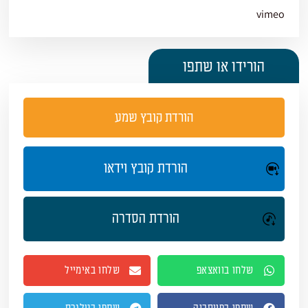
vimeo
הורידו או שתפו
הורדת קובץ שמע
הורדת קובץ וידאו
הורדת הסדרה
שלחו בוואצאפ
שלחו באימייל