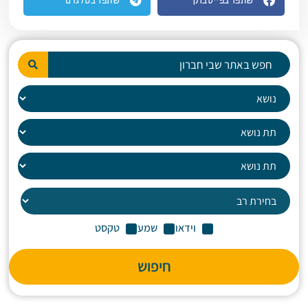
שתפו בפייסבוק
שתפו בטלגרם
וידאו
שמע
טקסט
חיפוש