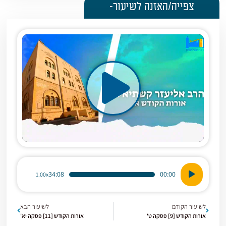
צפייה/האזנה לשיעור-
נגן
34:08
00:00
1.00x
אודיו
לשיעור הקודם
לשיעור הבא
אורות הקודש [9] פסקה ט'
אורות הקודש [11] פסקה יא'