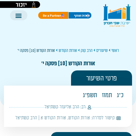
יזכור
היה שותף
Be a Partner
ראשי
שיעורים
הרב קוק
אורות הקודש
אורות הקודש [10] פסקה י'
אורות הקודש [10] פסקה י'
פרטי השיעור
כ"ג
תמוז
תשפ"ג
רב:
הרב אליעזר קשתיאל
קישור לסדרה:
אורות הקודש
,
אורות הקודש א | הרב קשתיאל