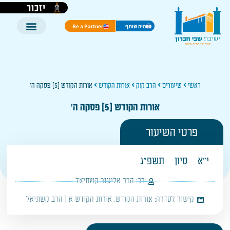
יזכור
היה שותף
Be a Partner
ראשי
שיעורים
הרב קוק
אורות הקודש
אורות הקודש [5] פסקה ה'
אורות הקודש [5] פסקה ה'
פרטי השיעור
י"א
סיון
תשפ"ג
רב:
הרב אליעזר קשתיאל
קישור לסדרה:
אורות הקודש
,
אורות הקודש א | הרב קשתיאל