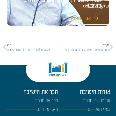
תמיר אלמליח | אגדות החורבן | חלק ב' |
תשפ"ו
ט'
אב
תשפ"ו
הקודם
הבא
פרשת בהעלותך | נסיעת עם ישראל מהר סיני
פסקה מד [] אורות התחיה | חוצפא יסיגא [ה]
אודות הישיבה
הכר את הישיבה
אודות שבי חברון
הכר את חברון
בעלי תפקידים
מאז ועד היום