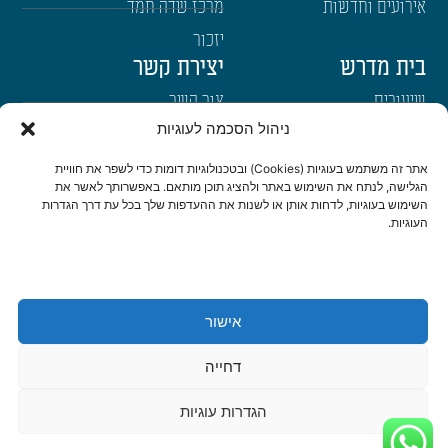
אירועים וחדשות
מרכז שדה חמד
יזכור
בית מדרש
יצירת קשר
שיעורים
צור קשר
ניהול הסכמה לעוגיות
רבנים
הרשמה לשבו"ש
ימי עיון
היה שותף
אתר זה משתמש בעוגיות (Cookies) ובטכנולוגיות דומות כדי לשפר את חוויית
הגלישה, לנתח את השימוש באתר ולהציג תוכן מותאם. באפשרותך לאשר את
דרכי הגעה
השימוש בעוגיות, לדחות אותן או לשנות את ההעדפות שלך בכל עת דרך הגדרות
העוגיות.
היה שותף
be a partner
אישור
הצהרת נגישות
מדיניות פרטיות
דחייה
© כל הזכויות שמורות לישיבת שבי חברון 2022 | נבנה ועוצב ב-❤ ע"י
אשחר
הגדרות עוגיות
WEB
דיגיטל ואתרים
|
סטודיו צור בניית אתרים ומיתוג לעסקים