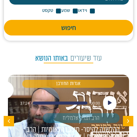
וידאו
שמע
טקסט
חיפוש
עוד שיעורים
באותו הנושא
אגדות החורבן
נגן
37:24
00:00
אודיו
הרב תמיר אלמליח
ההלשנה לקיסר- חורבן הלאומיות | הרב