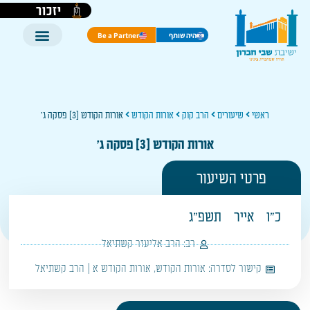
יזכור
היה שותף
Be a Partner
ראשי
שיעורים
הרב קוק
אורות הקודש
אורות הקודש [3] פסקה ג'
אורות הקודש [3] פסקה ג'
פרטי השיעור
כ"ו
אייר
תשפ"ג
רב:
הרב אליעזר קשתיאל
קישור לסדרה:
אורות הקודש
,
אורות הקודש א | הרב קשתיאל