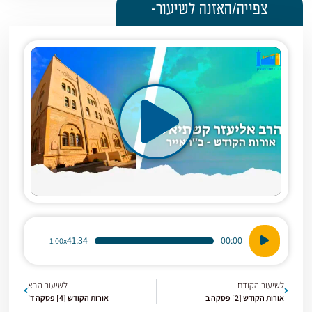
צפייה/האזנה לשיעור-
נגן
41:34
00:00
1.00x
אודיו
לשיעור הקודם
לשיעור הבא
אורות הקודש [2] פסקה ב
אורות הקודש [4] פסקה ד'