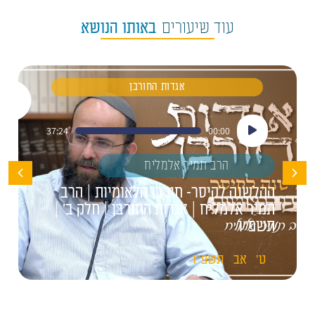
עוד שיעורים
באותו הנושא
אגדות החורבן
נגן
37:24
00:00
אודיו
הרב תמיר אלמליח
ההלשנה לקיסר- חורבן הלאומיות | הרב
תמיר אלמליח | אגדות החורבן | חלק ב' |
תשפ"ו
ט'
אב
תשפ"ו