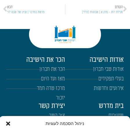
הקודם
הבא
מגילת רות – פרק א | שבועות [כללי]
פרשת במדבר | ענינו של שבט לוי
אודות הישיבה
הכר את הישיבה
אודות שבי חברון
הכר את חברון
בעלי תפקידים
מאז ועד היום
אירועים וחדשות
מרכז שדה חמד
יזכור
בית מדרש
יצירת קשר
שיעורים
צור קשר
ניהול הסכמה לעוגיות
רבנים
הרשמה לשבו"ש