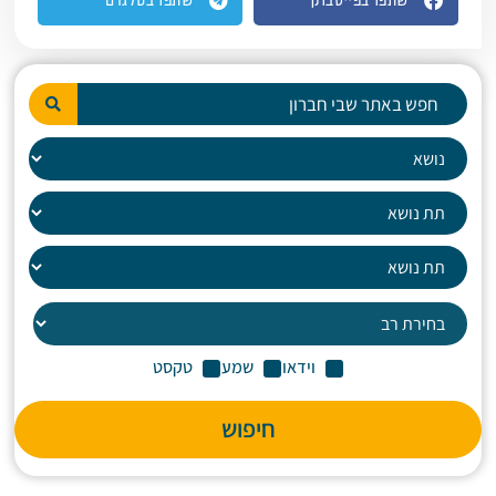
שתפו בפייסבוק
שתפו בטלגרם
וידאו
שמע
טקסט
חיפוש