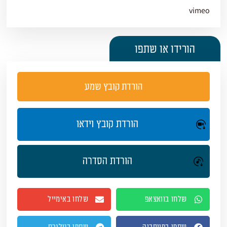
vimeo
הורידו או שתפו
הורדת קובץ שמע
הורדת קובץ וידאו
הורדת הסדרה
שלחו בוואצאפ
שלחו באימייל