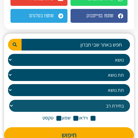
שתפו בפייסבוק
שתפו בטלגרם
וידאו
שמע
טקסט
חיפוש