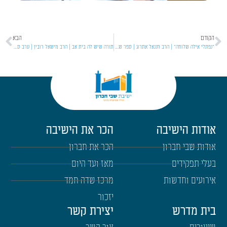
הקודם
הבא
"נפתלי אילה שלוחה" | הרב חננאל אתרוג | ספר שופטים | תשפ"ו [16]
תורה שיש לה בית אב | הרב מישאל רובין | ערב סבים | תשפ"ו
אודות הישיבה
הכר את הישיבה
אודות שבי חברון
הכר את חברון
בעלי תפקידים
מאז ועד היום
אירועים וחדשות
מרכז שדה חמד
יזכור
בית מדרש
יצירת קשר