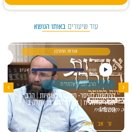
עוד שיעורים
באותו הנושא
אגדות החורבן
נגן
37:24
00:00
אודיו
הרב תמיר אלמליח
ההלשנה לקיסר- חורבן הלאומיות | הרב
תמיר אלמליח | אגדות החורבן | חלק ב' |
תשפ"ו
ט'
אב
תשפ"ו