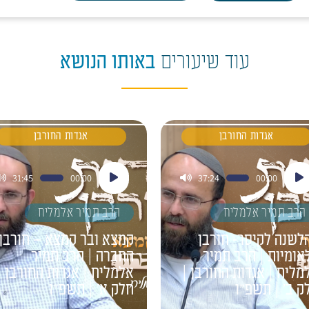
עוד שיעורים
באותו הנושא
אגדות החורבן
אגדות החורבן
ן
נגן
31:45
00:00
37:24
00:00
דיו
אודיו
הרב תמיר אלמליח
הרב תמיר אלמליח
לשנה לקיסר- חורבן
קמצא ובר קמצא – חורבן
אומיות | הרב תמיר
החברה | הרב תמיר
מליח | אגדות החורבן |
אלמליח | אגדות החורבן |
ק ב' | תשפ"ו
חלק א' | תשפ"ו