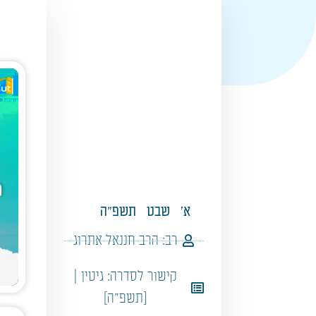
א'
שבט
תשפ"ה
רב:
הרב חננאל אתרוג
קישור לסדרה:
גיטין |
[תשפ"ה]