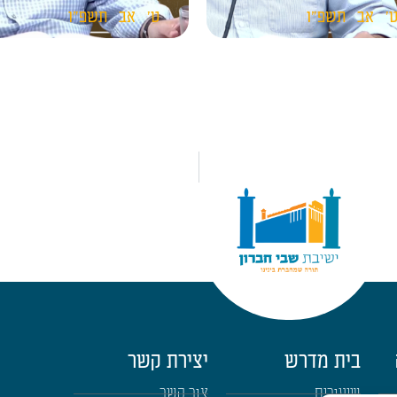
'
אב
תשפ"ו
ט'
אב
תשפ"ו
בית מדרש
יצירת קשר
שיעורים
צור קשר