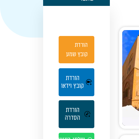
הורדת
קובץ שמע
הורדת
קובץ וידאו
הורדת
הסדרה