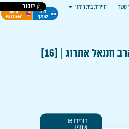
יזכור
 קשר
תיירות בית רומנו
Be a
היה
Partner
שותף
חננאל אתרוג | [16]
הורידו או
שתפו