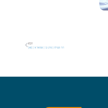
הבא
דוד וקעילה | פרק כג' | שמואל א' | [48]