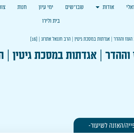
אלי
אודות
שבו"שים
ימי עיון
חנות
צור
בית ולירו
עוז וההדר | אגדתות במסכת גיטין | הרב חננאל אתרוג | [16]
ההדר | אגדתות במסכת גיטין | הרב 
ייה/האזנה לשיעור-