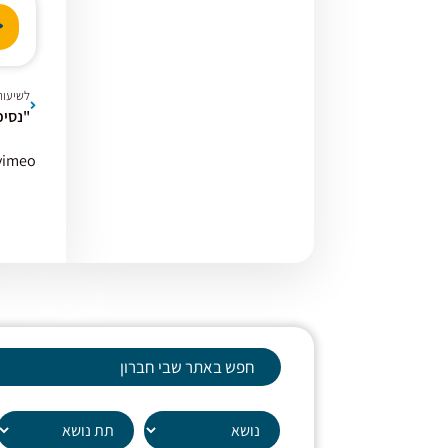
נגן
אודי
לשיעור
vimeo