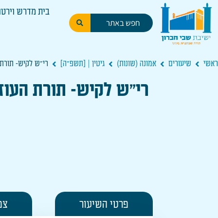
בית מדרש וירטו
ראשי
שיעורים
אמונה (שונות)
גיטין | [תשפ"ה]
רי"ש לקיש- תורת ה
רי"ש לקיש- תורת העוז ו
פרטי השיעור
צפ