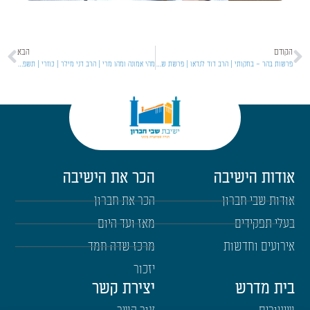
הקודם
הבא
פרשות בהר – בחקותי | הרב דוד לנדאו | פרשת שבוע | תשפ״ו
מהי אמונה ומהו מרי | הרב דני מילר | כוזרי | תשפ"ו [22]
אודות הישיבה
הכר את הישיבה
אודות שבי חברון
הכר את חברון
בעלי תפקידים
מאז ועד היום
אירועים וחדשות
מרכז שדה חמד
יזכור
בית מדרש
יצירת קשר