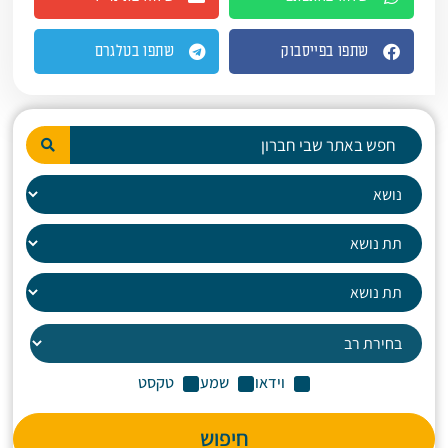
שתפו בפייסבוק
שתפו בטלגרם
וידאו
שמע
טקסט
חיפוש