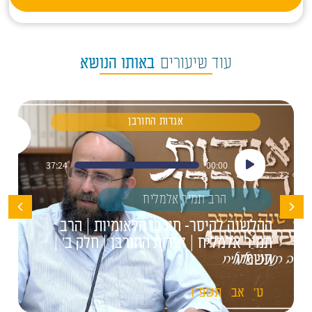
עוד שיעורים
באותו הנושא
אגדות החורבן
נגן
37:24
00:00
אודיו
הרב תמיר אלמליח
ההלשנה לקיסר- חורבן הלאומיות | הרב
תמיר אלמליח | אגדות החורבן | חלק ב' |
תשפ"ו
ט'
אב
תשפ"ו