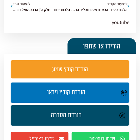
לשיעור הקודם
לשיעור הבא
הלכות פסח – הכשרת מטבח וכליו | הרב מישאל רובין | הלכה – פסח | תשפ"ו [13]
הלכות ייחוד – חלק א' | הרב מישאל רובין | הלכה | תשפ"ו
youtube
הורידו או שתפו
הורדת קובץ שמע
הורדת קובץ וידאו
הורדת הסדרה
שלחו בוואצאפ
שלחו באימייל