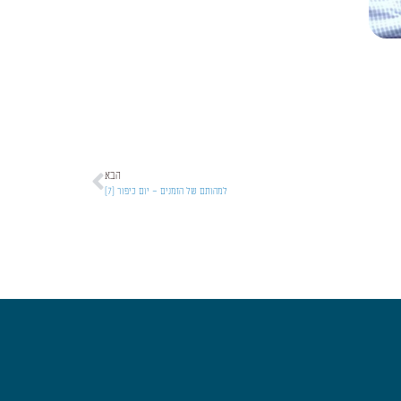
הבא
למהותם של הזמנים – יום כיפור [7]