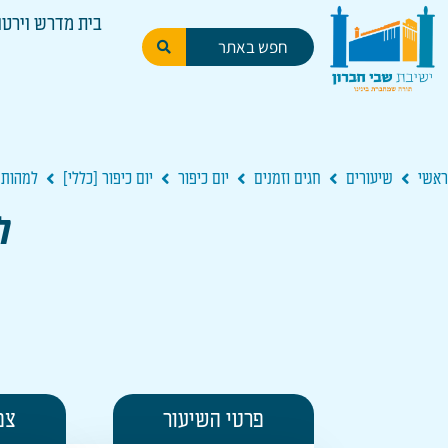
בית מדרש וירטו
ראשי
שיעורים
חגים וזמנים
יום כיפור
יום כיפור [כללי]
למהותם 
ל
פרטי השיעור
צפ