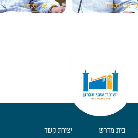
'
אב
תשפ"ו
ט'
אב
תשפ"ו
בית מדרש
יצירת קשר