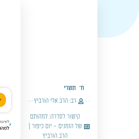
ח'
תשרי
נגן
רב:
הרב אלי הורביץ
אודי
קישור לסדרה:
למהותם
לשיעור
של הזמנים – יום כיפור |
למהות
הרב הורביץ