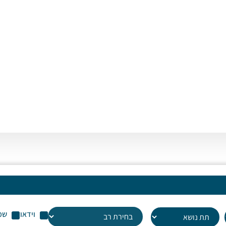
או
לה
עו
שמ
וידאו
שמ