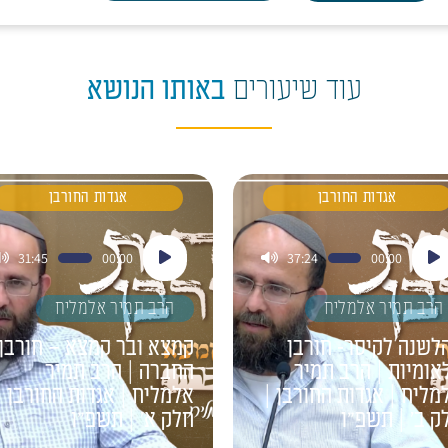
עוד שיעורים
באותו הנושא
אגדות החורבן
אגדות החורבן
ן
נגן
31:45
00:00
37:24
00:00
דיו
אודיו
הרב תמיר אלמליח
הרב תמיר אלמליח
לשנה לקיסר- חורבן
קמצא ובר קמצא – חורבן
אומיות | הרב תמיר
החברה | הרב תמיר
מליח | אגדות החורבן |
אלמליח | אגדות החורבן |
ק ב' | תשפ"ו
חלק א' | תשפ"ו