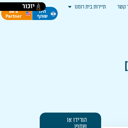
יזכור
 קשר
תיירות בית רומנו
Be a
היה
Partner
שותף
הורידו או
שתפו