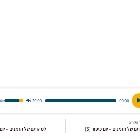
20:00
00:00
1.00x
הש
ו
במ
למ
 הקודם
כדי
ם של הזמנים – יום כיפור [5]
למהותם של הזמנים – יום כי
לה