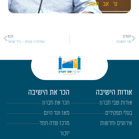
ט'
אב
תשפ"ו
הקודם
הבא
מהי התשובה
המלכת ה' בעולם – כלל ישראל
אודות הישיבה
הכר את הישיבה
אודות שבי חברון
הכר את חברון
בעלי תפקידים
מאז ועד היום
אירועים וחדשות
מרכז שדה חמד
יזכור