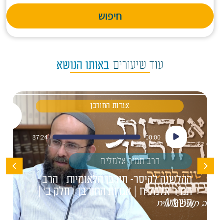
חיפוש
עוד שיעורים
באותו הנושא
אגדות החורבן
נגן
37:24
00:00
אודיו
הרב תמיר אלמליח
ההלשנה לקיסר- חורבן הלאומיות | הרב
תמיר אלמליח | אגדות החורבן | חלק ב' |
תשפ"ו