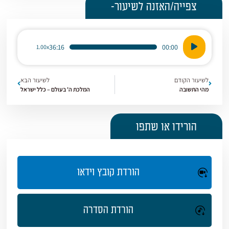
צפייה/האזנה לשיעור-
נגן
36:16
00:00
1.00x
אודיו
לשיעור הקודם
לשיעור הבא
מהי התשובה
המלכת ה' בעולם – כלל ישראל
הורידו או שתפו
הורדת קובץ וידאו
הורדת הסדרה