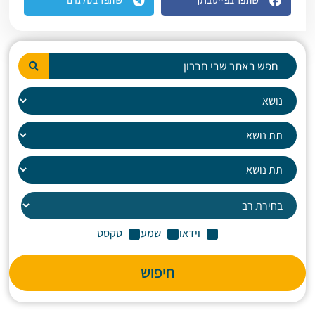
שתפו בפייסבוק
שתפו בטלגרם
וידאו
שמע
טקסט
חיפוש