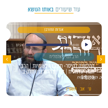
עוד שיעורים
באותו הנושא
אגדות החורבן
נגן
37:24
00:00
אודיו
הרב תמיר אלמליח
ההלשנה לקיסר- חורבן הלאומיות | הרב
תמיר אלמליח | אגדות החורבן | חלק ב' |
תשפ"ו
ט'
אב
תשפ"ו