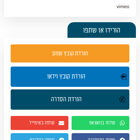
vimeo
הורידו או שתפו
הורדת קובץ שמע
הורדת קובץ וידאו
הורדת הסדרה
שלחו בוואצאפ
שלחו באימייל