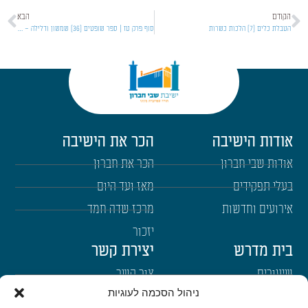
הקודם
הבא
הטבלת כלים [7] הלכות כשרות
סוף פרק טז | ספר שופטים [36] שמשון ודלילה – סיום שמשון
אודות הישיבה
הכר את הישיבה
אודות שבי חברון
הכר את חברון
בעלי תפקידים
מאז ועד היום
אירועים וחדשות
מרכז שדה חמד
יזכור
בית מדרש
יצירת קשר
שיעורים
צור קשר
ניהול הסכמה לעוגיות
רבנים
הרשמה לשבו"ש