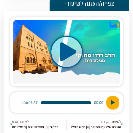
צפייה/האזנה לשיעור-
נגן
46:57
00:00
1.00x
אודיו
לשיעור הקודם
לשיעור הבא
השיבה של נעמי ממואב [6] חמש מגילות | מגילת רות
פרק ב' [8] חמש מגילות | מגילת רות