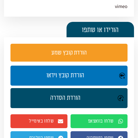
vimeo
הורידו או שתפו
הורדת קובץ שמע
הורדת קובץ וידאו
הורדת הסדרה
שלחו בוואצאפ
שלחו באימייל