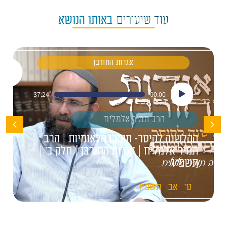
עוד שיעורים
באותו הנושא
אגדות החורבן
נגן
37:24
00:00
אודיו
הרב תמיר אלמליח
ההלשנה לקיסר- חורבן הלאומיות | הרב
תמיר אלמליח | אגדות החורבן | חלק ב' |
תשפ"ו
ט'
אב
תשפ"ו