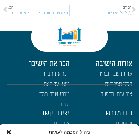
הקודם
הבא
[8] למהלך האידאות
דברי הספד לרב מרדכי זצ'ל – בימי השבעה | "דברי אלוקים חיים"
אודות הישיבה
הכר את הישיבה
אודות שבי חברון
הכר את חברון
בעלי תפקידים
מאז ועד היום
אירועים וחדשות
מרכז שדה חמד
יזכור
בית מדרש
יצירת קשר
שיעורים
צור קשר
ניהול הסכמה לעוגיות
רבנים
הרשמה לשבו"ש