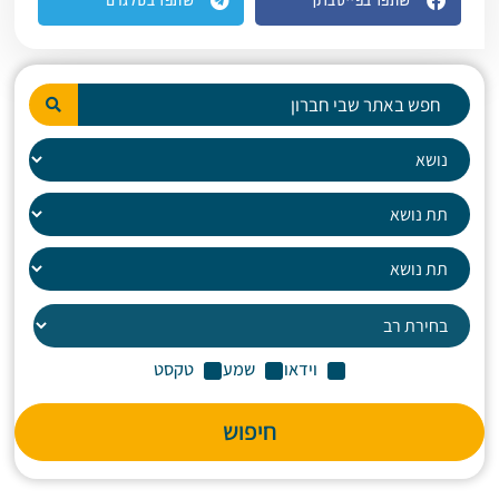
שתפו בפייסבוק
שתפו בטלגרם
וידאו
שמע
טקסט
חיפוש