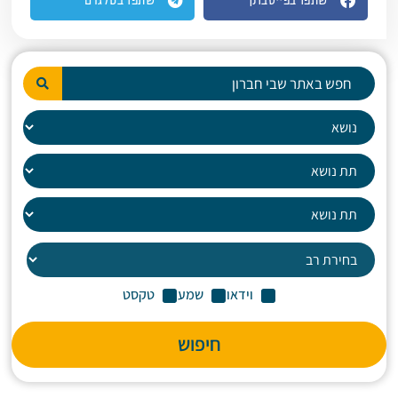
שתפו בפייסבוק
שתפו בטלגרם
וידאו
שמע
טקסט
חיפוש