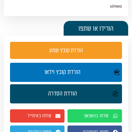
vimeo
הורידו או שתפו
הורדת קובץ שמע
הורדת קובץ וידאו
הורדת הסדרה
שלחו בוואצאפ
שלחו באימייל