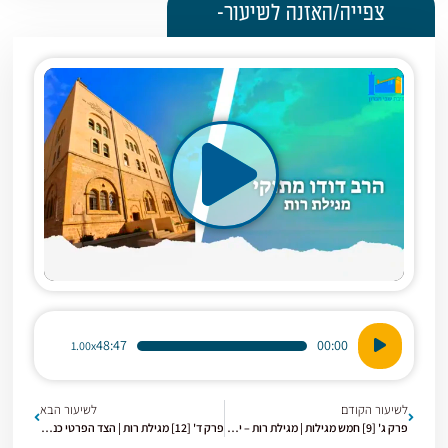
צפייה/האזנה לשיעור-
נגן
48:47
00:00
1.00x
אודיו
לשיעור הקודם
לשיעור הבא
פרק ג' [9] חמש מגילות | מגילת רות – יהודה ותמר והקשר למגילת רות
פרק ד' [12] מגילת רות | הצד הפרטי כנגד הכללי