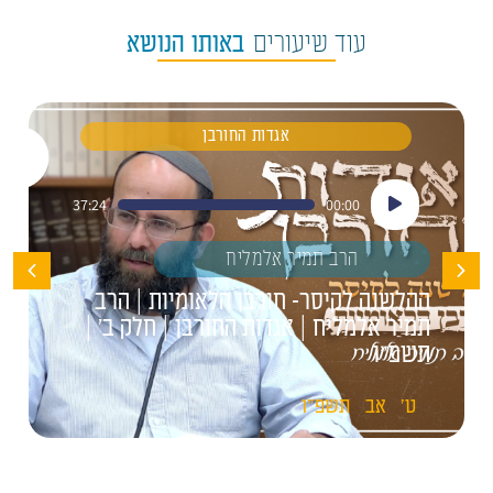
עוד שיעורים
באותו הנושא
אגדות החורבן
נגן
37:24
00:00
אודיו
הרב תמיר אלמליח
ההלשנה לקיסר- חורבן הלאומיות | הרב
תמיר אלמליח | אגדות החורבן | חלק ב' |
תשפ"ו
ט'
אב
תשפ"ו