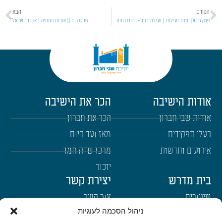
הקודם
הבא
פרק ג' [9] חמש מגילות | מגילת רות – יהודה ותמר והקשר למגילת רות
פסקה כג [] אורות התחיה | אהבת ישראל
אודות הישיבה
הכר את הישיבה
אודות שבי חברון
הכר את חברון
בעלי תפקידים
מאז ועד היום
אירועים וחדשות
מרכז שדה חמד
יזכור
בית מדרש
יצירת קשר
שיעורים
צור קשר
ניהול הסכמה לעוגיות
רבנים
הרשמה לשבו"ש