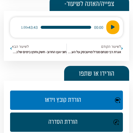
צפייה/האזנה לשיעור-
נגן
43:43
00:00
1.00x
אודיו
לשיעור הקודם
לשיעור הבא
אגרת רבי מנחם מנדל מויטבסק על העליה לארץ | ט'ו בשבט
חוני ועץ החרוב- חשק וחפץ בימים של נטיעה | שיעור לטו' בשבט
הורידו או שתפו
הורדת קובץ וידאו
הורדת הסדרה