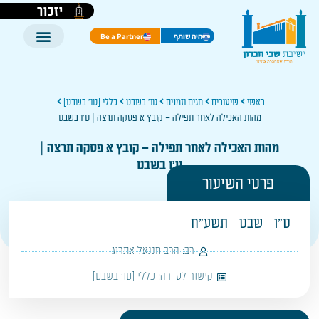
יזכור
היה שותף
Be a Partner
ראשי
שיעורים
חגים וזמנים
טו' בשבט
כללי [טו' בשבט]
מהות האכילה לאחר תפילה – קובץ א פסקה תרצה | ט'ו בשבט
מהות האכילה לאחר תפילה – קובץ א פסקה תרצה |
ט'ו בשבט
פרטי השיעור
ט"ו
שבט
תשע"ח
רב:
הרב חננאל אתרוג
קישור לסדרה:
כללי [טו' בשבט]