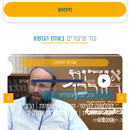
חיפוש
עוד שיעורים
באותו הנושא
אגדות החורבן
נגן
37:24
00:00
אודיו
הרב תמיר אלמליח
ההלשנה לקיסר- חורבן הלאומיות | הרב
תמיר אלמליח | אגדות החורבן | חלק ב' |
תשפ"ו