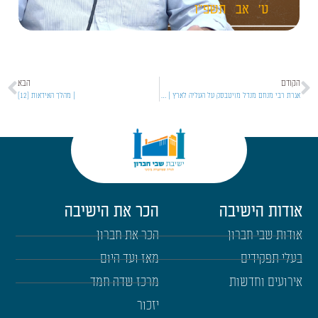
ט'
אב
תשפ"ו
הקודם
הבא
אגרת רבי מנחם מנדל מויטבסק על העליה לארץ | ט'ו בשבט
| מהלך האידאות [12]
אודות הישיבה
הכר את הישיבה
אודות שבי חברון
הכר את חברון
בעלי תפקידים
מאז ועד היום
אירועים וחדשות
מרכז שדה חמד
יזכור