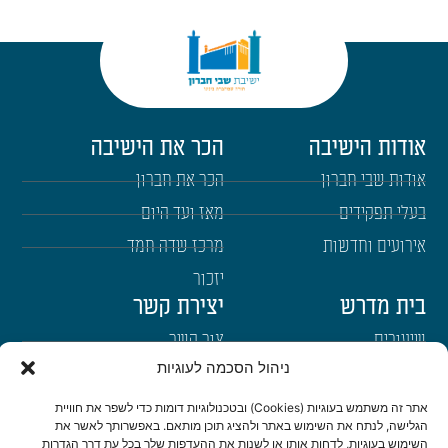
אודות הישיבה
הכר את הישיבה
אודות שבי חברון
הכר את חברון
בעלי תפקידים
מאז ועד היום
אירועים וחדשות
מרכז שדה חמד
יזכור
בית מדרש
יצירת קשר
שיעורים
צור קשר
ניהול הסכמה לעוגיות
רבנים
הרשמה לשבו"ש
ימי עיון
היה שותף
אתר זה משתמש בעוגיות (Cookies) ובטכנולוגיות דומות כדי לשפר את חוויית
הגלישה, לנתח את השימוש באתר ולהציג תוכן מותאם. באפשרותך לאשר את
דרכי הגעה
השימוש בעוגיות, לדחות אותן או לשנות את ההעדפות שלך בכל עת דרך הגדרות