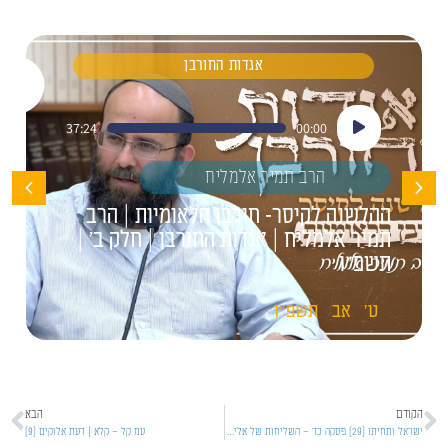
אגדות החורבן
נגן
37:24
00:00
אודיו
הרב תמיר אלמליח
ההלשנה לקיסר- חורבן הלאומיות | הרב
תמיר אלמליח | אגדות החורבן | חלק ב' |
תשפ"ו
ט'
אב
תשפ"ו
הקודם
הבא
ישראל ותחיתו [29] פסקה כז' – השליחות של אליהו הנביא בסיפור של עמ"י
עמ קל – קלא | דעת אלוקים [9]