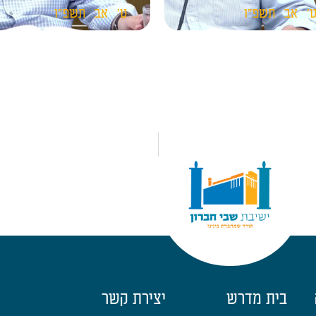
'
אב
תשפ"ו
ט'
אב
תשפ"ו
בית מדרש
יצירת קשר