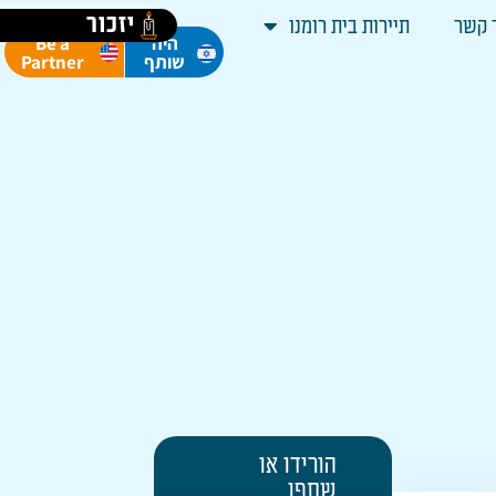
יזכור
 קשר
תיירות בית רומנו
Be a
היה
Partner
שותף
הורידו או
שתפו