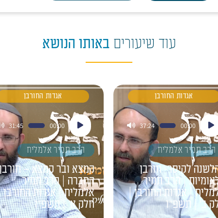
עוד שיעורים
באותו הנושא
אגדות החורבן
אגדות החורבן
ן
נגן
31:45
00:00
37:24
00:00
דיו
אודיו
הרב תמיר אלמליח
הרב תמיר אלמליח
לשנה לקיסר- חורבן
קמצא ובר קמצא – חורבן
אומיות | הרב תמיר
החברה | הרב תמיר
מליח | אגדות החורבן |
אלמליח | אגדות החורבן |
ק ב' | תשפ"ו
חלק א' | תשפ"ו