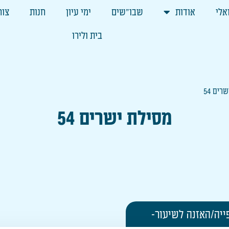
אלי
אודות
שבו"שים
ימי עיון
חנות
צור
בית ולירו
רים 54
מסילת ישרים 54
ייה/האזנה לשיעור-