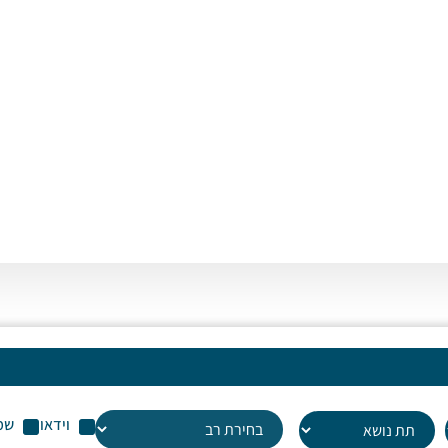
או
לה
עו
שמ
וידאו
שמ