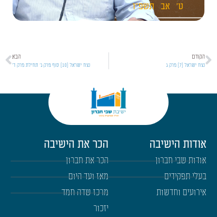
ט'
אב
תשפ"ו
הקודם
הבא
נצח ישראל [7] פרק ג
נצח ישראל [10] סוף פרק ג' תחילת פרק ד'
אודות הישיבה
הכר את הישיבה
אודות שבי חברון
הכר את חברון
בעלי תפקידים
מאז ועד היום
אירועים וחדשות
מרכז שדה חמד
יזכור