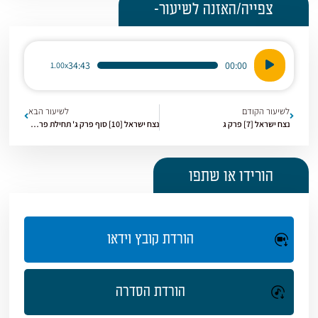
צפייה/האזנה לשיעור-
נגן
34:43
00:00
1.00x
אודיו
לשיעור הקודם
לשיעור הבא
נצח ישראל [7] פרק ג
נצח ישראל [10] סוף פרק ג' תחילת פרק ד'
הורידו או שתפו
הורדת קובץ וידאו
הורדת הסדרה