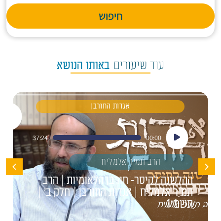
חיפוש
עוד שיעורים
באותו הנושא
אגדות החורבן
נגן
37:24
00:00
אודיו
הרב תמיר אלמליח
ההלשנה לקיסר- חורבן הלאומיות | הרב
תמיר אלמליח | אגדות החורבן | חלק ב' |
תשפ"ו