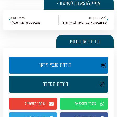
צפייה/האזנה לשיעור-
לשיעור הקודם
לשיעור הבא
סוגיה בעיון, ארבעה כוסות [1] – רשי, רן, תוס, טור | פסח (כללי)
ארבע כוסות | פסח (כללי)
הורידו או שתפו
הורדת קובץ וידאו
הורדת הסדרה
שלחו בוואצאפ
שלחו באימייל