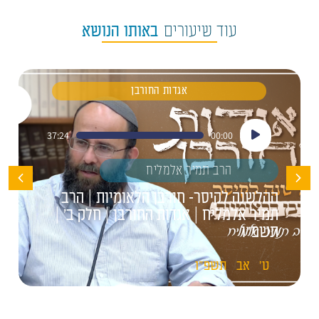
עוד שיעורים
באותו הנושא
אגדות החורבן
נגן
37:24
00:00
אודיו
הרב תמיר אלמליח
ההלשנה לקיסר- חורבן הלאומיות | הרב
תמיר אלמליח | אגדות החורבן | חלק ב' |
תשפ"ו
ט'
אב
תשפ"ו