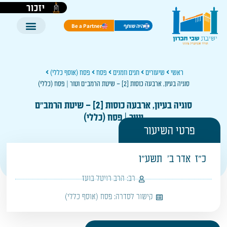
יזכור
היה שותף
Be a Partner
ראשי
שיעורים
חגים וזמנים
פסח
פסח (אוסף כללי)
סוגיה בעיון, ארבעה כוסות [2] – שיטת הרמב"ם וטור | פסח (כללי)
סוגיה בעיון, ארבעה כוסות [2] – שיטת הרמב"ם
וטור | פסח (כללי)
פרטי השיעור
כ"ז
אדר ב'
תשע"ו
רב:
הרב רויטל בועז
קישור לסדרה:
פסח (אוסף כללי)