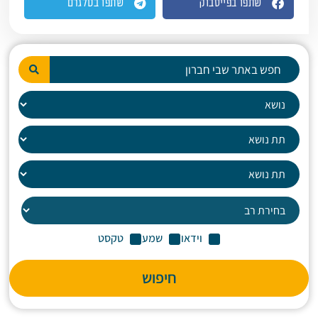
שתפו בפייסבוק
שתפו בטלגרם
וידאו
שמע
טקסט
חיפוש