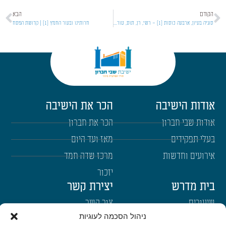
הקודם
הבא
סוגיה בעיון, ארבעה כוסות [1] – רשי, רן, תוס, טור | פסח (כללי)
חרותינו ובעור החמץ [1] | קדושת הפסח
אודות הישיבה
הכר את הישיבה
אודות שבי חברון
הכר את חברון
בעלי תפקידים
מאז ועד היום
אירועים וחדשות
מרכז שדה חמד
יזכור
בית מדרש
יצירת קשר
שיעורים
צור קשר
ניהול הסכמה לעוגיות
רבנים
הרשמה לשבו"ש