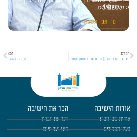
תמיר אלמליח | אגדות החורבן | חלק ב' |
תשפ"ו
ט'
אב
תשפ"ו
הקודם
הבא
כיצד צומחת אמונה [7] מסכת שבת ("אִשְׁתְּךָ אִשְׁתִּי, וּבָנֶיךָ בָּנַי" חלק ב')
[10] דעת אלוקים
אודות הישיבה
הכר את הישיבה
אודות שבי חברון
הכר את חברון
בעלי תפקידים
מאז ועד היום