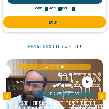
וידאו
שמע
טקסט
חיפוש
עוד שיעורים
באותו הנושא
אגדות החורבן
נגן
37:24
00:00
אודיו
הרב תמיר אלמליח
ההלשנה לקיסר- חורבן הלאומיות | הרב