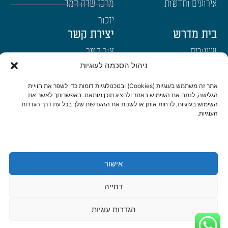
אירועים וחדשות
מרכז שדה חמד
יזכור
בית מדרש
יצירת קשר
שיעורים
צור קשר
ניהול הסכמה לעוגיות
רבנים
הרשמה לשבו"ש
ימי עיון
היה שותף
אתר זה משתמש בעוגיות (Cookies) ובטכנולוגיות דומות כדי לשפר את חוויית
הגלישה, לנתח את השימוש באתר ולהציג תוכן מותאם. באפשרותך לאשר את
דרכי הגעה
השימוש בעוגיות, לדחות אותן או לשנות את ההעדפות שלך בכל עת דרך הגדרות
העוגיות.
היה שותף
be a partner
אישור
הצהרת נגישות
מדיניות פרטיות
דחייה
© כל הזכויות שמורות לישיבת שבי חברון 2022 | נבנה ועוצב ב-❤ ע"י
אשחר
הגדרות עוגיות
WEB
דיגיטל ואתרים
|
סטודיו צור בניית אתרים ומיתוג לעסקים