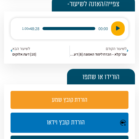
צפייה/האזנה לשיעור-
נגן
48:28
00:00
1.00x
אודיו
לשיעור הקודם
לשיעור הבא
עמ' קלא – הכרח לימוד האמונה [8] דעת אלוקים
[10] דעת אלוקים
הורידו או שתפו
הורדת קובץ שמע
הורדת קובץ וידאו