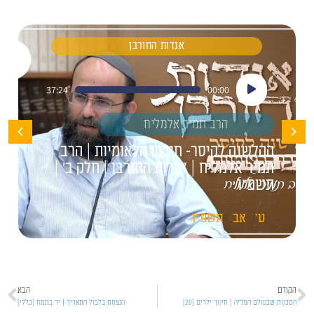
אגדות החורבן
נגן
37:24
00:00
אודיו
הרב תמיר אלמליח
ההלשנה לקיסר- חורבן הלאומיות | הרב
תמיר אלמליח | אגדות החורבן | חלק ב' |
תשפ"ו
ט'
אב
תשפ"ו
הקודם
הבא
הסכנות שבעולם המדיה | חינוך ילדים [20]
הנצחת בלבול התאריך | יז' בתמוז [כללי]