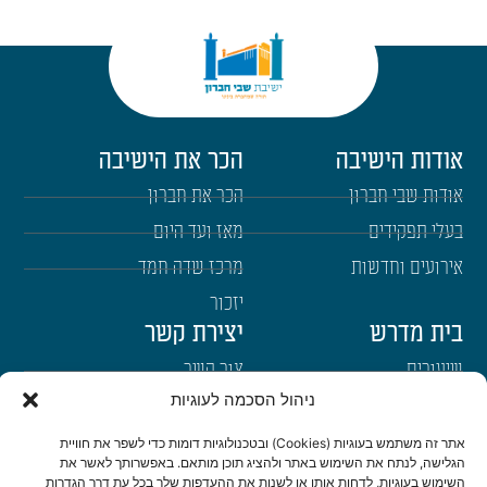
אודות הישיבה
הכר את הישיבה
אודות שבי חברון
הכר את חברון
בעלי תפקידים
מאז ועד היום
אירועים וחדשות
מרכז שדה חמד
יזכור
בית מדרש
יצירת קשר
שיעורים
צור קשר
ניהול הסכמה לעוגיות
רבנים
הרשמה לשבו"ש
ימי עיון
היה שותף
אתר זה משתמש בעוגיות (Cookies) ובטכנולוגיות דומות כדי לשפר את חוויית
הגלישה, לנתח את השימוש באתר ולהציג תוכן מותאם. באפשרותך לאשר את
דרכי הגעה
השימוש בעוגיות, לדחות אותן או לשנות את ההעדפות שלך בכל עת דרך הגדרות