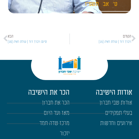
ט'
אב
תשפ"ו
הקודם
הבא
ויברך דוד | עולת ראיה [15]
סיום ויברך דוד | עולת ראיה [16]
אודות הישיבה
הכר את הישיבה
אודות שבי חברון
הכר את חברון
בעלי תפקידים
מאז ועד היום
אירועים וחדשות
מרכז שדה חמד
יזכור