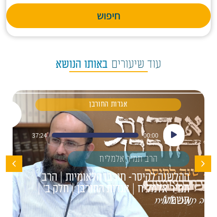
חיפוש
עוד שיעורים
באותו הנושא
אגדות החורבן
נגן
37:24
00:00
אודיו
הרב תמיר אלמליח
ההלשנה לקיסר- חורבן הלאומיות | הרב
תמיר אלמליח | אגדות החורבן | חלק ב' |
תשפ"ו