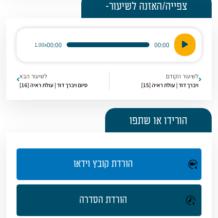
צפייה/האזנה לשיעור-
נגן
00:00
00:00
1.00x
אודיו
לשיעור הקודם
לשיעור הבא
ויברך דוד | עולת ראיה [15]
סיום ויברך דוד | עולת ראיה [16]
הורידו או שתפו
הורדת קובץ וידאו
הורדת הסדרה