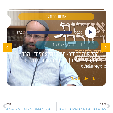
אגדות החורבן
נגן
37:24
00:00
אודיו
הרב תמיר אלמליח
ההלשנה לקיסר- חורבן הלאומיות | הרב
תמיר אלמליח | אגדות החורבן | חלק ב' |
תשפ"ו
ט'
אב
תשפ"ו
הקודם
הבא
שיעור לפורים – עניין קריאת המגילה בלילה וביום
מזכרון לתקומה – מיום הזכרון ליום העצמאות