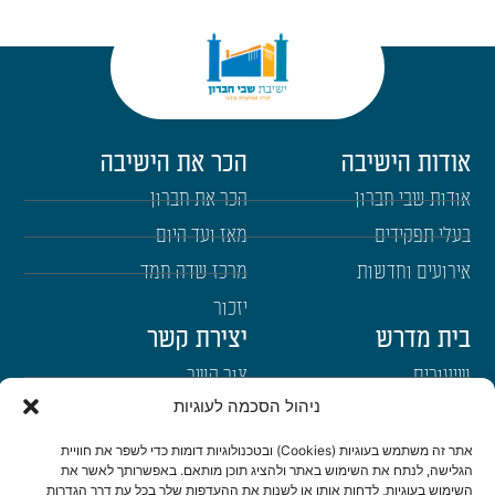
אודות הישיבה
הכר את הישיבה
אודות שבי חברון
הכר את חברון
בעלי תפקידים
מאז ועד היום
אירועים וחדשות
מרכז שדה חמד
יזכור
בית מדרש
יצירת קשר
שיעורים
צור קשר
ניהול הסכמה לעוגיות
רבנים
הרשמה לשבו"ש
ימי עיון
היה שותף
אתר זה משתמש בעוגיות (Cookies) ובטכנולוגיות דומות כדי לשפר את חוויית
הגלישה, לנתח את השימוש באתר ולהציג תוכן מותאם. באפשרותך לאשר את
דרכי הגעה
השימוש בעוגיות, לדחות אותן או לשנות את ההעדפות שלך בכל עת דרך הגדרות