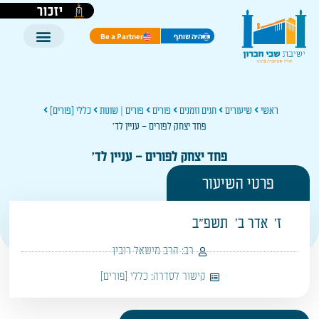
יזכור
היה שותף
Be a Partner
ראשי
שיעורים
חגים וזמנים
פורים
פורים | שונות
כללי [פורים]
פחד יצחק לפורים – עניין לד'
פחד יצחק לפורים – עניין לד'
פרטי השיעור
ז'
אדר ב'
תשפ"ב
רב:
הרב מישאל רובין
קישור לסדרה:
כללי [פורים]