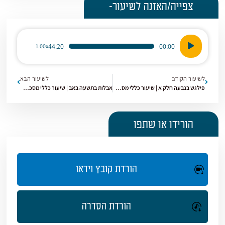
צפייה/האזנה לשיעור-
נגן
44:20
00:00
1.00x
אודיו
לשיעור הקודם
לשיעור הבא
פילגש בגבעה חלק א | שיעור כללי מסכת קידושין [29]
אבלות בתשעה באב | שיעור כללי מסכת קידושין [31]
הורידו או שתפו
הורדת קובץ וידאו
הורדת הסדרה