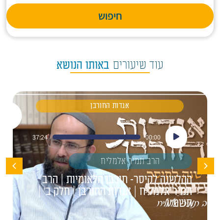
חיפוש
עוד שיעורים
באותו הנושא
אגדות החורבן
נגן
37:24
00:00
אודיו
הרב תמיר אלמליח
ההלשנה לקיסר- חורבן הלאומיות | הרב
תמיר אלמליח | אגדות החורבן | חלק ב' |
תשפ"ו