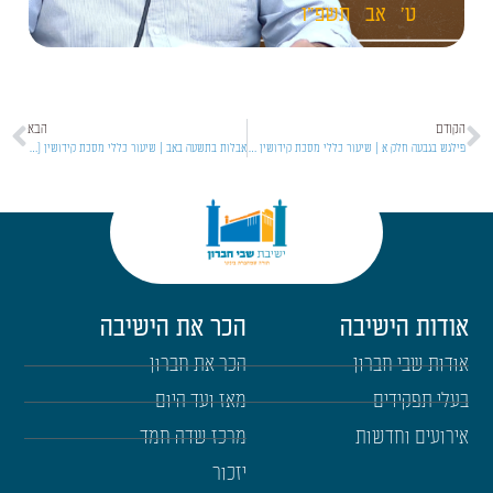
ט'
אב
תשפ"ו
הקודם
הבא
פילגש בגבעה חלק א | שיעור כללי מסכת קידושין [29]
אבלות בתשעה באב | שיעור כללי מסכת קידושין [31]
אודות הישיבה
הכר את הישיבה
אודות שבי חברון
הכר את חברון
בעלי תפקידים
מאז ועד היום
אירועים וחדשות
מרכז שדה חמד
יזכור