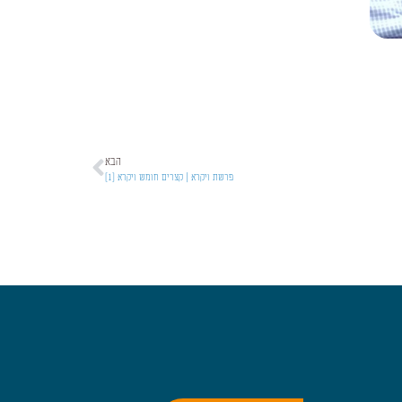
הבא
פרשת ויקרא | קצרים חומש ויקרא [1]