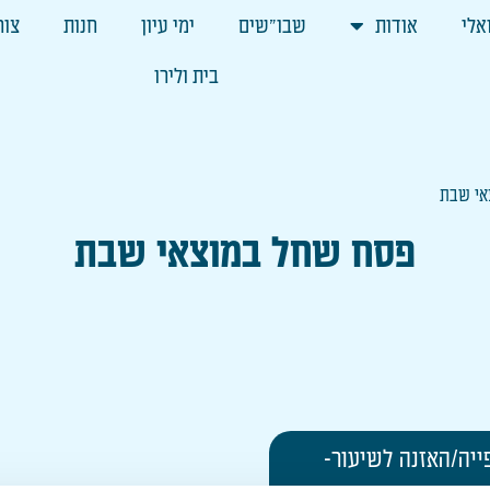
אלי
אודות
שבו"שים
ימי עיון
חנות
צור
בית ולירו
אי שבת
פסח שחל במוצאי שבת
ייה/האזנה לשיעור-