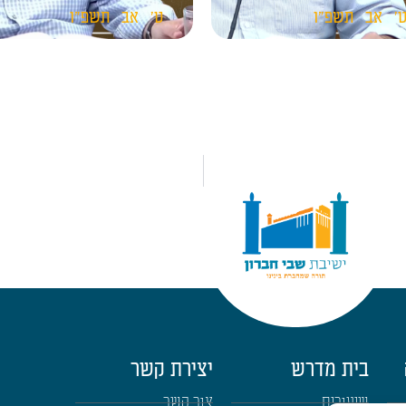
'
אב
תשפ"ו
ט'
אב
תשפ"ו
בית מדרש
יצירת קשר
שיעורים
צור קשר