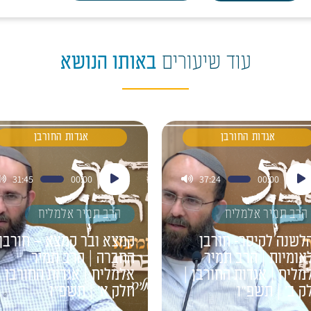
עוד שיעורים
באותו הנושא
אגדות החורבן
אגדות החורבן
ן
נגן
31:45
00:00
37:24
00:00
דיו
אודיו
הרב תמיר אלמליח
הרב תמיר אלמליח
לשנה לקיסר- חורבן
קמצא ובר קמצא – חורבן
אומיות | הרב תמיר
החברה | הרב תמיר
מליח | אגדות החורבן |
אלמליח | אגדות החורבן |
ק ב' | תשפ"ו
חלק א' | תשפ"ו