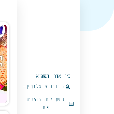
כ"ו
אדר
תשפ"א
רב:
הרב מישאל רובין
קישור לסדרה:
הלכות
פסח