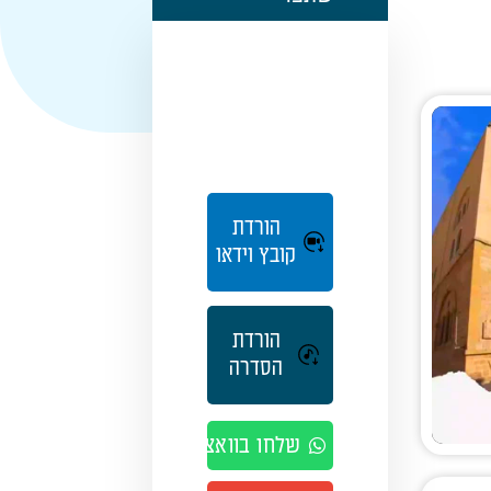
הורדת
קובץ וידאו
הורדת
הסדרה
שלחו בוואצאפ