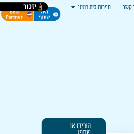
יזכור
 קשר
תיירות בית רומנו
Be a
היה
Partner
שותף
הורידו או
שתפו