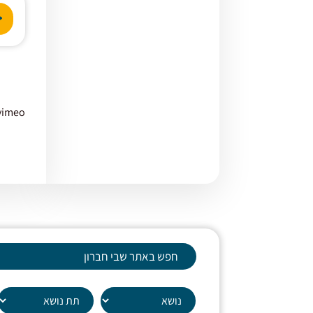
נגן
אודי
vimeo