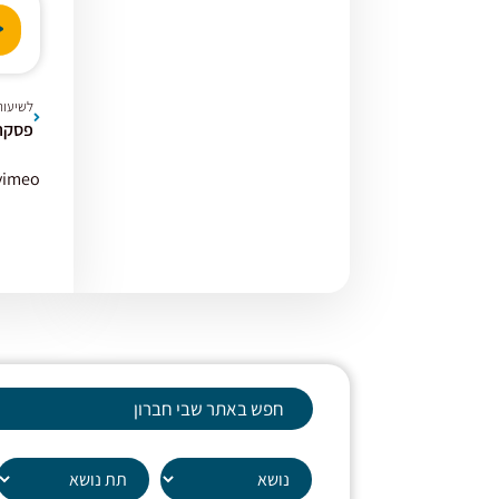
נגן
אודי
לשיעור
פסקה 
vimeo