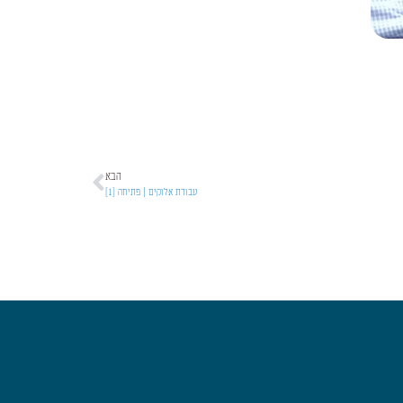
הבא
עבודת אלוקים | פתיחה [1]