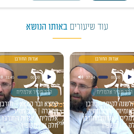
עוד שיעורים
באותו הנושא
אגדות החורבן
אגדות החורבן
ן
נגן
31:45
00:00
37:24
00:00
דיו
אודיו
הרב תמיר אלמליח
הרב תמיר אלמליח
לשנה לקיסר- חורבן
קמצא ובר קמצא – חורבן
אומיות | הרב תמיר
החברה | הרב תמיר
מליח | אגדות החורבן |
אלמליח | אגדות החורבן |
ק ב' | תשפ"ו
חלק א' | תשפ"ו