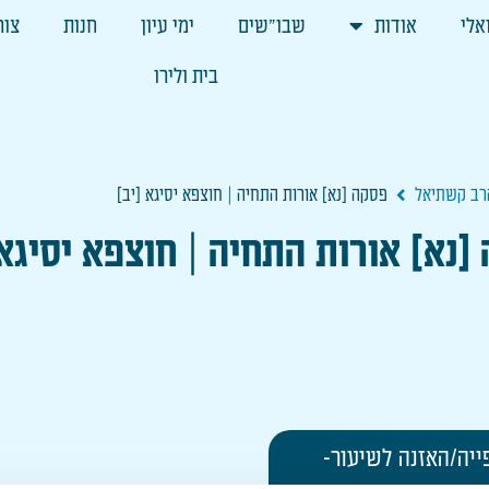
אלי
אודות
שבו"שים
ימי עיון
חנות
צור
בית ולירו
הרב קשתיאל
פסקה [נא] אורות התחיה | חוצפא יסיגא [יב]
[נא] אורות התחיה | חוצפא יסיגא 
ייה/האזנה לשיעור-