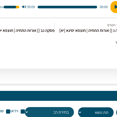
39:09
00:00
1.00x
הש
ו
במ
למ
 הקודם
כדי
נ [] אורות התחיה | חוצפא יסיגא [יא]
לה
או
לה
עו
שמ
וידאו
שמ