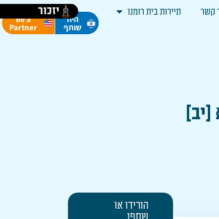
יזכור
 קשר
תיירות בית רומנו
Be a
היה
Partner
שותף
[יב]
הורידו או
שתפו