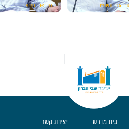
'
אב
תשפ"ו
ט'
אב
תשפ"ו
בית מדרש
יצירת קשר