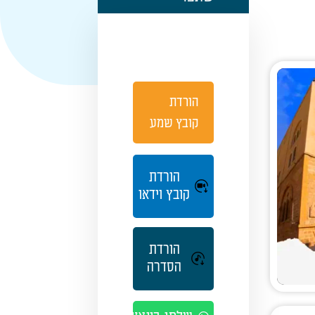
הורדת
קובץ שמע
הורדת
קובץ וידאו
הורדת
הסדרה