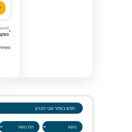
נגן
אודי
לשיעור
פסקה 
vimeo