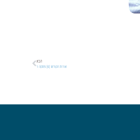
הבא
אורות הקודש [6] פסקה ו'