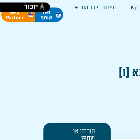
יזכור
 קשר
תיירות בית רומנו
Be a
היה
Partner
שותף
 [ו]
הורידו או
שתפו