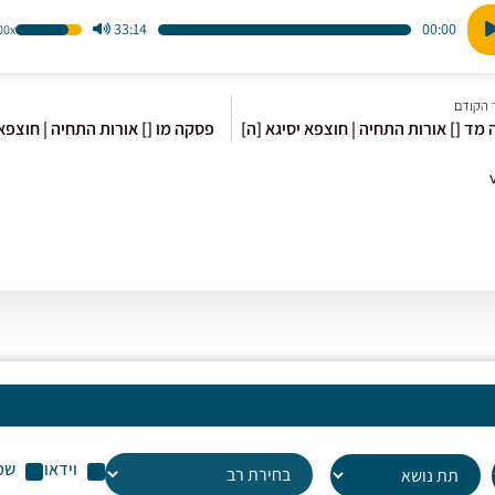
33:14
00:00
1.00x
הש
ו
במ
למ
 הקודם
כדי
מד [] אורות התחיה | חוצפא יסיגא [ה]
פסקה מו [] אורות התחיה | חוצפא 
לה
או
לה
עו
שמ
וידאו
שמ