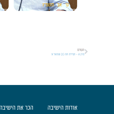
ט'
אב
תשפ"ו
ט
הקודם
פרק א – תפילת חנה [2] שמואל א'
אודות הישיבה
הכר את הישיבה