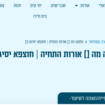
אלי
אודות
שבו"שים
ימי עיון
חנות
צור
בית ולירו
הרב קשתיאל
פסקה מה [] אורות התחיה | חוצפא יסיגא [ו]
מה [] אורות התחיה | חוצפא יסיגא
ייה/האזנה לשיעור-