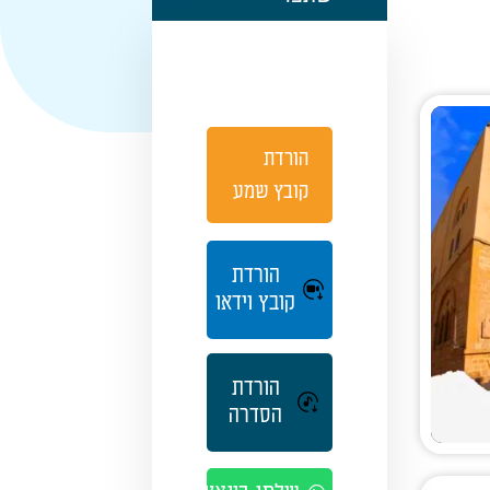
הורדת
קובץ שמע
הורדת
קובץ וידאו
הורדת
הסדרה