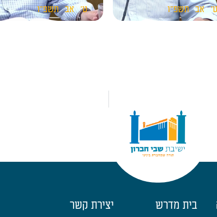
'
אב
תשפ"ו
ט'
אב
תשפ"ו
בית מדרש
יצירת קשר