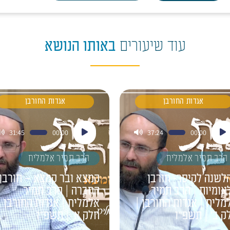
עוד שיעורים
באותו הנושא
אגדות החורבן
אגדות החורבן
ן
נגן
31:45
00:00
37:24
00:00
דיו
אודיו
הרב תמיר אלמליח
הרב תמיר אלמליח
לשנה לקיסר- חורבן
קמצא ובר קמצא – חורבן
אומיות | הרב תמיר
החברה | הרב תמיר
מליח | אגדות החורבן |
אלמליח | אגדות החורבן |
ק ב' | תשפ"ו
חלק א' | תשפ"ו