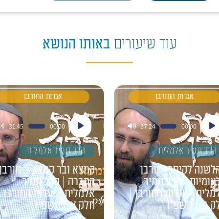
עוד שיעורים
באותו הנושא
אגדות החורבן
אגדות החורבן
ן
נגן
31:45
00:00
37:24
00:00
דיו
אודיו
הרב תמיר אלמליח
הרב תמיר אלמליח
לשנה לקיסר- חורבן
קמצא ובר קמצא – חורבן
אומיות | הרב תמיר
החברה | הרב תמיר
מליח | אגדות החורבן |
אלמליח | אגדות החורבן |
ק ב' | תשפ"ו
חלק א' | תשפ"ו