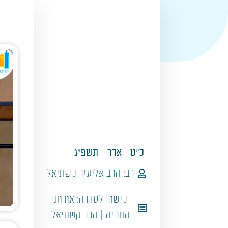
כ"ט
אדר
תשפ"ג
רב:
הרב אליעזר קשתיאל
קישור לסדרה:
אורות
התחיה | הרב קשתיאל