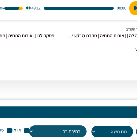
49:12
00:00
1.00x
הש
ו
במ
למ
 הקודם
כדי
פסקה לה [] אורות התחיה | טהרת מבקשי התרבות
פסקה לט [] אורות התחיה | חוצ
לה
או
לה
עו
שמ
וידאו
שמ