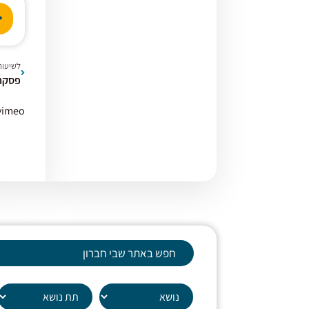
נגן
אודי
לשיעור
vimeo