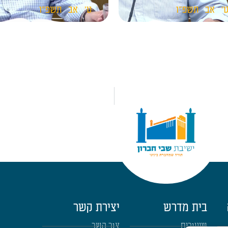
'
אב
תשפ"ו
ט'
אב
תשפ"ו
בית מדרש
יצירת קשר
שיעורים
צור קשר