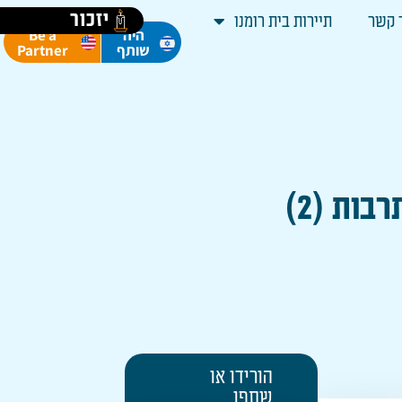
יזכור
 קשר
תיירות בית רומנו
Be a
היה
Partner
שותף
ות (2)
הורידו או
שתפו