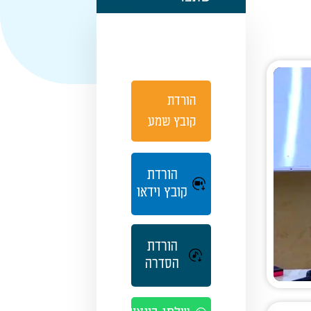
הורדת
קובץ שמע
הורדת
קובץ וידאו
הורדת
הסדרה