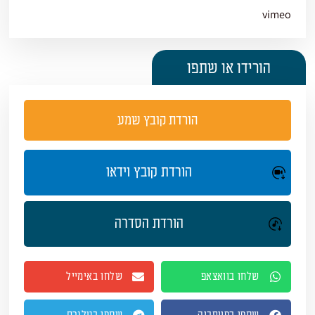
vimeo
הורידו או שתפו
הורדת קובץ שמע
הורדת קובץ וידאו
הורדת הסדרה
שלחו בוואצאפ
שלחו באימייל