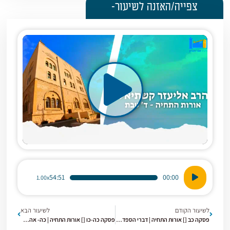
צפייה/האזנה לשיעור-
נגן
54:51
00:00
1.00x
אודיו
לשיעור הקודם
לשיעור הבא
פסקה כב [] אורות התחיה | דברי הספד לרב מרדכי זצ'ל – תכונת האהבה
פסקה כה-כו [] אורות התחיה | כה- אהבת ישראל (7) כו- אמונה