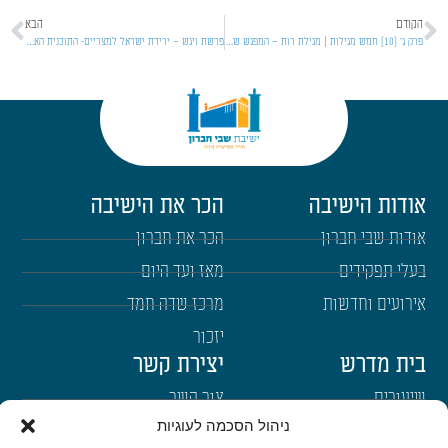
הקודם
הבא
פרק ג' [10] חמש מגילות | מגילת רות – המפגש של רות ובועז והקשר ליעקב והברכות
פרשת ויגש – ירידת ישראל למצריים- התוכנית האלוקית שביצירת עמ"י
אודות הישיבה
הכר את הישיבה
אודות שבי חברון
הכר את חברון
בעלי תפקידים
מאז ועד היום
אירועים וחדשות
מרכז שדה חמד
יזכור
בית מדרש
יצירת קשר
שיעורים
צור קשר
ניהול הסכמה לעוגיות
רבנים
הרשמה לשבו"ש