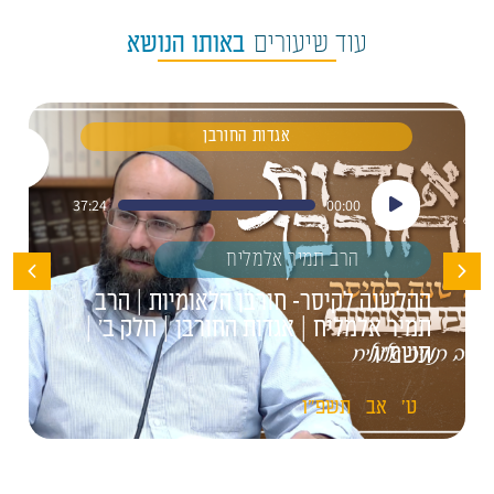
עוד שיעורים
באותו הנושא
אגדות החורבן
נגן
37:24
00:00
אודיו
הרב תמיר אלמליח
ההלשנה לקיסר- חורבן הלאומיות | הרב
תמיר אלמליח | אגדות החורבן | חלק ב' |
תשפ"ו
ט'
אב
תשפ"ו