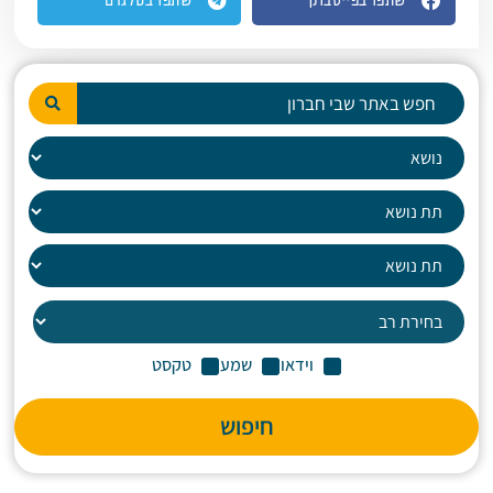
שתפו בפייסבוק
שתפו בטלגרם
וידאו
שמע
טקסט
חיפוש