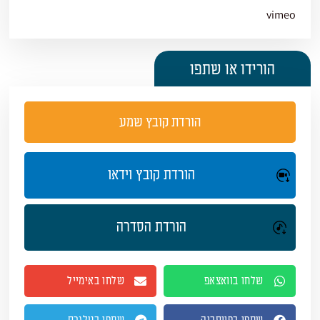
vimeo
הורידו או שתפו
הורדת קובץ שמע
הורדת קובץ וידאו
הורדת הסדרה
שלחו בוואצאפ
שלחו באימייל