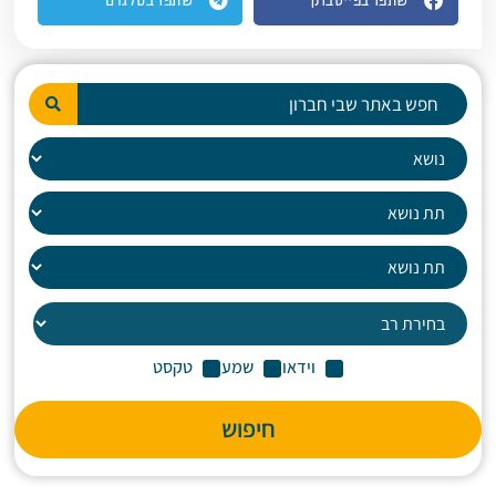
שתפו בפייסבוק
שתפו בטלגרם
וידאו
שמע
טקסט
חיפוש