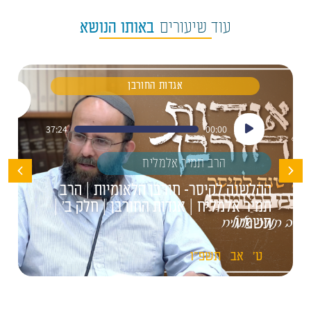
עוד שיעורים
באותו הנושא
אגדות החורבן
נגן
37:24
00:00
אודיו
הרב תמיר אלמליח
ההלשנה לקיסר- חורבן הלאומיות | הרב
תמיר אלמליח | אגדות החורבן | חלק ב' |
תשפ"ו
ט'
אב
תשפ"ו