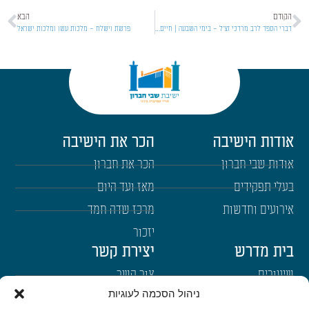
הקודם
הבא
דברי הספד לרב מרדכי זצ'ל – בימי השבעה | חיים של תורה
פרשת וישלח – מלכות עשו ומלכות ישראל
אודות הישיבה
הכר את הישיבה
אודות שבי חברון
הכר את חברון
בעלי תפקידים
מאז ועד היום
אירועים וחדשות
מרכז שדה חמד
יזכור
בית מדרש
יצירת קשר
שיעורים
צור קשר
ניהול הסכמה לעוגיות
רבנים
הרשמה לשבו"ש