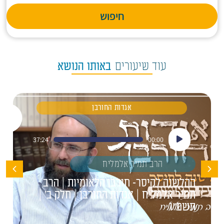
חיפוש
עוד שיעורים
באותו הנושא
אגדות החורבן
נגן
37:24
00:00
אודיו
הרב תמיר אלמליח
ההלשנה לקיסר- חורבן הלאומיות | הרב
תמיר אלמליח | אגדות החורבן | חלק ב' |
תשפ"ו