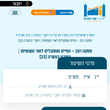
יזכור
היה שותף
Be a Partner
ראשי
שיעורים
הרב קוק
עין אי"ה
רשב"י במערה | הרב אתרוג
פסקה רפב – החיים שמתגלים לאור הקושיות | רשב"י במערה [23]
פסקה רפב – החיים שמתגלים לאור הקושיות |
רשב"י במערה [23]
פרטי השיעור
י"ג
אייר
תש"פ
רב:
הרב חננאל אתרוג
קישור לסדרה:
רשב"י במערה | הרב אתרוג