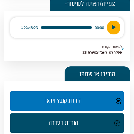
צפייה/האזנה לשיעור-
נגן
48:23
00:00
1.00x
אודיו
לשיעור הקודם
פסקה רפ | רשב"י במערה [22]
הורידו או שתפו
הורדת קובץ וידאו
הורדת הסדרה