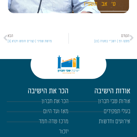
ט'
אב
תשפ"ו
הקודם
הבא
פסקה רפ | רשב"י במערה [22]
פרשת שמיני | קצרים חומש ויקרא [3]
אודות הישיבה
הכר את הישיבה
אודות שבי חברון
הכר את חברון
בעלי תפקידים
מאז ועד היום
אירועים וחדשות
מרכז שדה חמד
יזכור