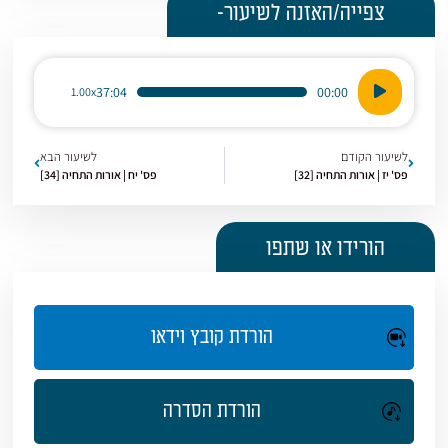
צפייה/האזנה לשיעור-
נגן
37:04
00:00
1.00x
אודיו
לשיעור הקודם
לשיעור הבא
פס' יז | אורות התחיה [32]
פס' יח | אורות התחיה [34]
הורידו או שתפו
הורדת קובץ וידאו
הורדת הסדרה