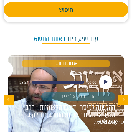
חיפוש
עוד שיעורים
באותו הנושא
אגדות החורבן
נגן
37:24
00:00
אודיו
הרב תמיר אלמליח
ההלשנה לקיסר- חורבן הלאומיות | הרב
תמיר אלמליח | אגדות החורבן | חלק ב' |
תשפ"ו