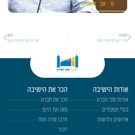
ט'
אב
תשפ"ו
הקודם
הבא
פס' יז | אורות התחיה [32]
פס' יח | אורות התחיה [34]
אודות הישיבה
הכר את הישיבה
אודות שבי חברון
הכר את חברון
בעלי תפקידים
מאז ועד היום
אירועים וחדשות
מרכז שדה חמד
יזכור