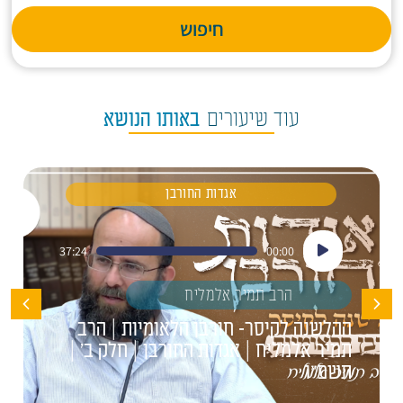
חיפוש
עוד שיעורים
באותו הנושא
אגדות החורבן
נגן
37:24
00:00
אודיו
הרב תמיר אלמליח
ההלשנה לקיסר- חורבן הלאומיות | הרב
תמיר אלמליח | אגדות החורבן | חלק ב' |
תשפ"ו