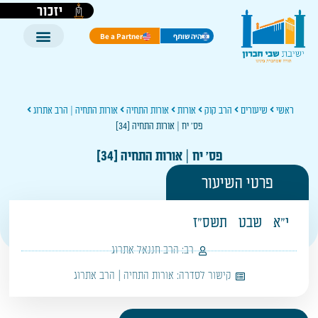
יזכור
היה שותף
Be a Partner
ראשי
שיעורים
הרב קוק
אורות
אורות התחיה
אורות התחיה | הרב אתרוג
פס' יח | אורות התחיה [34]
פס' יח | אורות התחיה [34]
פרטי השיעור
י"א
שבט
תשס"ז
רב:
הרב חננאל אתרוג
קישור לסדרה:
אורות התחיה | הרב אתרוג