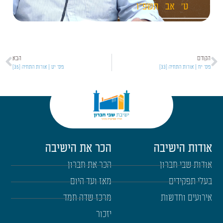
ט'
אב
תשפ"ו
הקודם
הבא
פס' יח | אורות התחיה [33]
פס' יט | אורות התחיה [35]
אודות הישיבה
הכר את הישיבה
אודות שבי חברון
הכר את חברון
בעלי תפקידים
מאז ועד היום
אירועים וחדשות
מרכז שדה חמד
יזכור