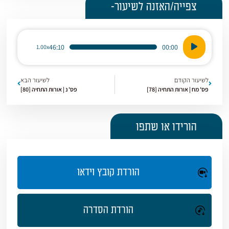
צפייה/האזנה לשיעור-
נגן
46:10
00:00
1.00x
אודיו
לשיעור הקודם
לשיעור הבא
פס' מח | אורות התחיה [78]
פס' נ | אורות התחיה [80]
הורידו או שתפו
הורדת קובץ וידאו
הורדת הסדרה