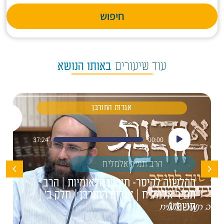
חיפוש
עוד שיעורים
באותו הנושא
אגדות החורבן
נגן
37:24
00:00
אודיו
הרב תמיר אלמליח
ההלשנה לקיסר- חורבן הלאומיות | הרב
תמיר אלמליח | אגדות החורבן | חלק ב' |
תשפ"ו