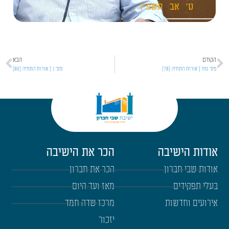
ט'
אב
תשפ"ו
הקודם
הבא
פס' מח | אורות התחיה [78]
פס' נ | אורות התחיה [80]
אודות הישיבה
הכר את הישיבה
אודות שבי חברון
הכר את חברון
בעלי תפקידים
מאז ועד היום
אירועים וחדשות
מרכז שדה חמד
יזכור