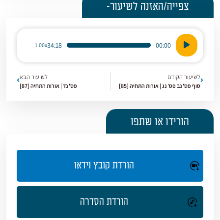
צפייה/האזנה לשיעור-
נגן
34:18
00:00
1.00x
אודיו
לשיעור הקודם
לשיעור הבא
סוף פס' נב פס' נג | אורות התחיה [85]
פס' נד | אורות התחיה [87]
הורידו או שתפו
הורדת קובץ וידאו
הורדת הסדרה