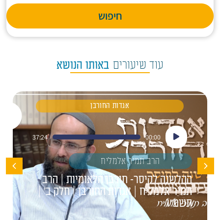
חיפוש
עוד שיעורים
באותו הנושא
אגדות החורבן
נגן
37:24
00:00
אודיו
הרב תמיר אלמליח
ההלשנה לקיסר- חורבן הלאומיות | הרב
תמיר אלמליח | אגדות החורבן | חלק ב' |
תשפ"ו