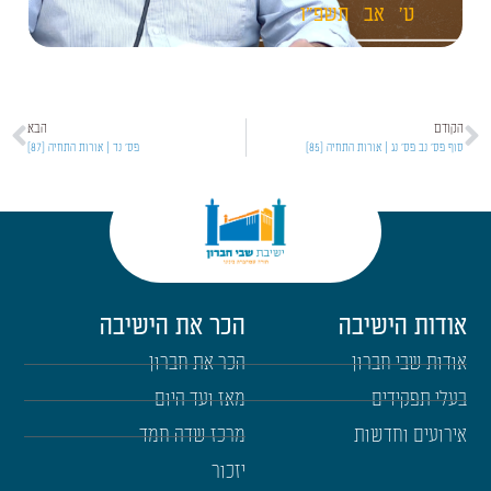
ט'
אב
תשפ"ו
הקודם
הבא
סוף פס' נב פס' נג | אורות התחיה [85]
פס' נד | אורות התחיה [87]
אודות הישיבה
הכר את הישיבה
אודות שבי חברון
הכר את חברון
בעלי תפקידים
מאז ועד היום
אירועים וחדשות
מרכז שדה חמד
יזכור