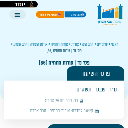
יזכור
היה שותף
Be a Partner
ראשי
שיעורים
הרב קוק
אורות
אורות התחיה
אורות התחיה | הרב אתרוג
פס' נד | אורות התחיה [86]
פס' נד | אורות התחיה [86]
פרטי השיעור
ט"ז
שבט
תשס"ט
רב:
הרב חננאל אתרוג
קישור לסדרה:
אורות התחיה | הרב אתרוג