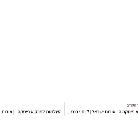
 הקודם
פרק א פיסקה ה | אורות ישראל [7] חיי כנס"י ע"פ התכלית המוסרית זו המגמה של העולם
השלמות לפרק א פיסקה ו | אורות יש