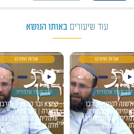
עוד שיעורים
באותו הנושא
אגדות החורבן
אגדות החורבן
ן
נגן
31:45
00:00
37:24
00:00
דיו
אודיו
הרב תמיר אלמליח
הרב תמיר אלמליח
לשנה לקיסר- חורבן
קמצא ובר קמצא – חורבן
אומיות | הרב תמיר
החברה | הרב תמיר
מליח | אגדות החורבן |
אלמליח | אגדות החורבן |
ק ב' | תשפ"ו
חלק א' | תשפ"ו