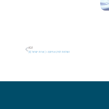
הבא
השלמות לפרק א פיסקה ו | אורות ישראל [9]