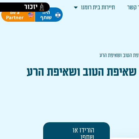
יזכור
 קשר
תיירות בית רומנו
Be a
היה
Partner
שותף
הורידו או
שתפו