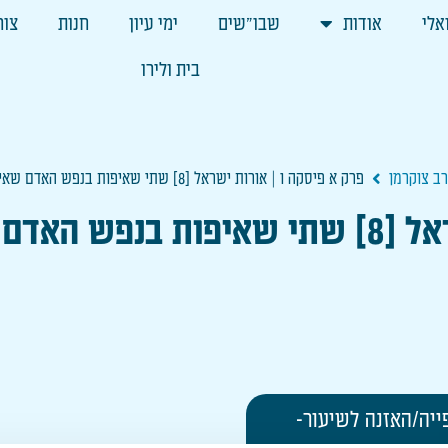
אלי
אודות
שבו"שים
ימי עיון
חנות
צור
בית ולירו
רב צוקרמן
פרק א פיסקה ו | אורות ישראל [8] שתי שאיפות בנפש האדם שאיפת הטוב ושאיפת הרע
 ושאיפת הרע
ייה/האזנה לשיעור-