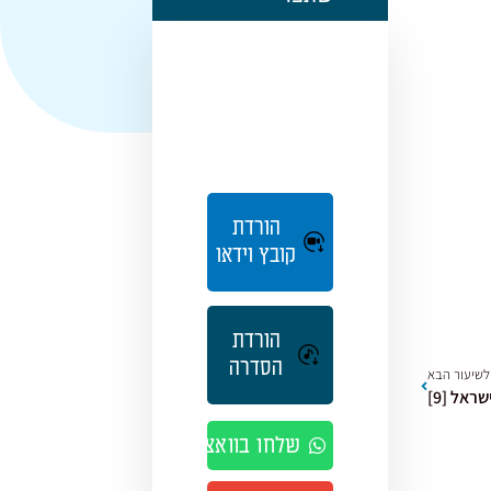
הורדת
קובץ וידאו
הורדת
הסדרה
לשיעור הבא
ראל [9]
שלחו בוואצאפ