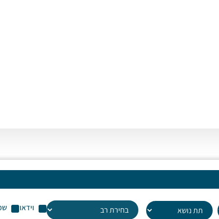
וידאו
שמ