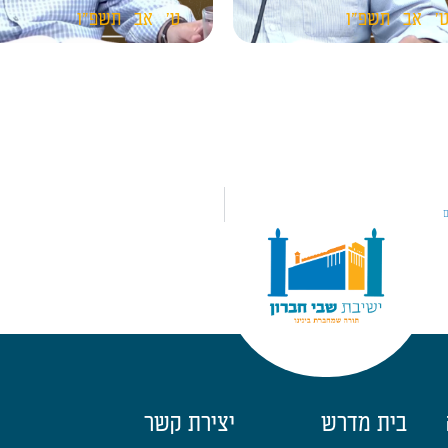
'
אב
תשפ"ו
ט'
אב
תשפ"ו
בית מדרש
יצירת קשר