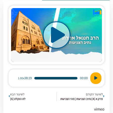
נגן
38:19
00:00
1.00x
אודיו
לשיעור הקודם
לשיעור הבא
פרק א [4] נתיב הצניעות | מהי הצניעות
לא הוקלט [6]
vimeo