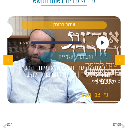
עוד שיעורים
באותו הנושא
אגדות החורבן
נגן
37:24
00:00
אודיו
הרב תמיר אלמליח
ההלשנה לקיסר- חורבן הלאומיות | הרב
תמיר אלמליח | אגדות החורבן | חלק ב' |
תשפ"ו
ט'
אב
תשפ"ו
הקודם
הבא