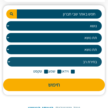
וידאו
שמע
טקסט
חיפוש