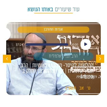
עוד שיעורים
באותו הנושא
אגדות החורבן
נגן
37:24
00:00
אודיו
הרב תמיר אלמליח
ההלשנה לקיסר- חורבן הלאומיות | הרב
תמיר אלמליח | אגדות החורבן | חלק ב' |
תשפ"ו
ט'
אב
תשפ"ו