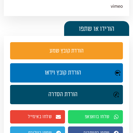
vimeo
הורידו או שתפו
הורדת קובץ שמע
הורדת קובץ וידאו
הורדת הסדרה
שלחו בוואצאפ
שלחו באימייל