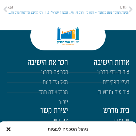
הקודם
הבא
פגימת המוסר בעת מלחמה – חלק ב' | הרב דני מילר
תפארת ישראל [10] | רבי עקיבא וטורנוסרופוס הרשע – חלק ג'
אודות הישיבה
הכר את הישיבה
אודות שבי חברון
הכר את חברון
בעלי תפקידים
מאז ועד היום
אירועים וחדשות
מרכז שדה חמד
יזכור
בית מדרש
יצירת קשר
שיעורים
צור קשר
ניהול הסכמה לעוגיות
רבנים
הרשמה לשבו"ש