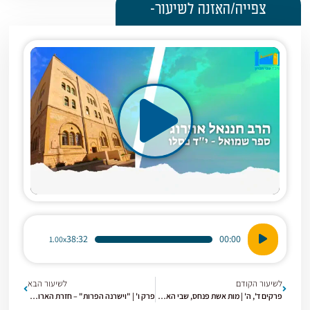
צפייה/האזנה לשיעור-
נגן
38:32
00:00
1.00x
אודיו
לשיעור הקודם
לשיעור הבא
פרקים ד', ה' | מות אשת פנחס, שבי הארון ביד פלישתים [16] שמואל א'
פרק ו' | "וישרנה הפרות" – חזרת הארון מיד פלישתים [18] שמואל א'