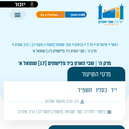
יזכור
היה שותף
Be a Partner
ראשי
שיעורים
תנ"ך
נביאים
ספר שמואל [תשפ"ג-תשפ"ה] | הרב אתרוג
פרק ה' | שבי הארון ביד פלישתים [17] שמואל א'
פרק ה' | שבי הארון ביד פלישתים [17] שמואל א'
פרטי השיעור
י"ד
כסליו
תשפ"ד
רב:
הרב חננאל אתרוג
קישור לסדרה:
ספר שמואל [תשפ"ג-תשפ"ה] | הרב אתרוג