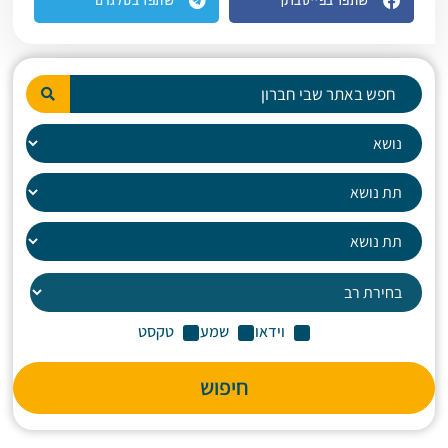
שתפו בפייסבוק
שתפו בטלגרם
וידאו
שמע
טקסט
חיפוש