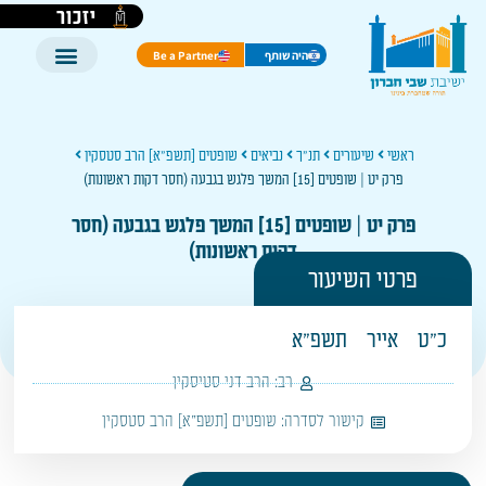
יזכור
היה שותף
Be a Partner
ראשי
שיעורים
תנ"ך
נביאים
שופטים [תשפ"א] הרב סטסקין
פרק יט | שופטים [15] המשך פלגש בגבעה (חסר דקות ראשונות)
פרק יט | שופטים [15] המשך פלגש בגבעה (חסר
דקות ראשונות)
פרטי השיעור
כ"ט
אייר
תשפ"א
רב:
הרב דני סטיסקין
קישור לסדרה:
שופטים [תשפ"א] הרב סטסקין