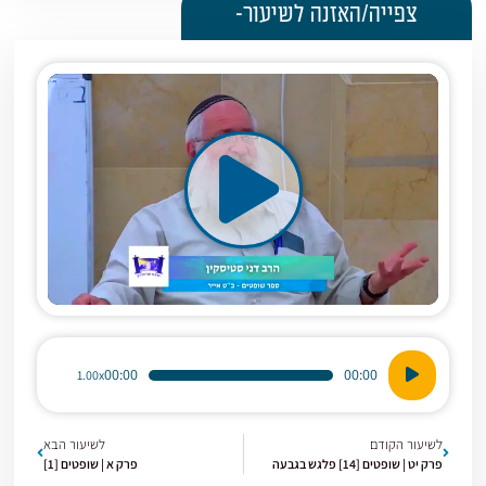
צפייה/האזנה לשיעור-
נגן
00:00
00:00
1.00x
אודיו
לשיעור הקודם
לשיעור הבא
פרק יט | שופטים [14] פלגש בגבעה
פרק א | שופטים [1]