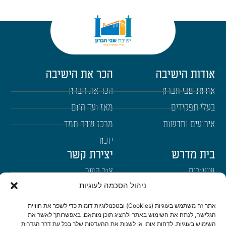
אודות הישיבה
הכר את הישיבה
אודות שבי חברון
הכר את חברון
בעלי תפקידים
מאז ועד היום
אירועים וחדשות
מרכז שדה חמד
יזכור
בית מדרש
יצירת קשר
שיעורים
צור קשר
ניהול הסכמה לעוגיות
רבנים
הרשמה לשבו"ש
ימי עיון
היה שותף
אתר זה משתמש בעוגיות (Cookies) ובטכנולוגיות דומות כדי לשפר את חוויית
הגלישה, לנתח את השימוש באתר ולהציג תוכן מותאם. באפשרותך לאשר את
דרכי הגעה
השימוש בעוגיות, לדחות אותן או לשנות את ההעדפות שלך בכל עת דרך הגדרות