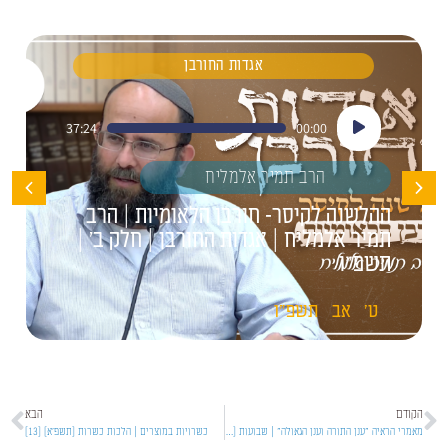
אגדות החורבן
נגן
37:24
00:00
אודיו
הרב תמיר אלמליח
ההלשנה לקיסר- חורבן הלאומיות | הרב
תמיר אלמליח | אגדות החורבן | חלק ב' |
תשפ"ו
ט'
אב
תשפ"ו
הקודם
הבא
מאמרי הראיה "ענן התורה וענן הגאולה" | שבועות [כללי]
כשרויות במוצרים | הלכות כשרות [תשפ'א] [13]