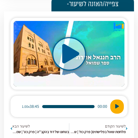
צפייה/האזנה לשיעור-
נגן
38:45
00:00
1.00x
אודיו
לשיעור הקודם
לשיעור הבא
מלחמת שאול בפלישתים| פרק כח' | שמואל א' | [57]
בטחונו של דוד בהקב"ה | פרק כט' | שמואל א' |[59]