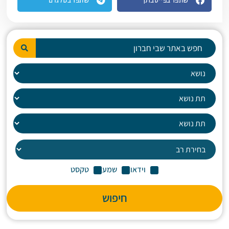
שתפו בפייסבוק
שתפו בטלגרם
וידאו
שמע
טקסט
חיפוש