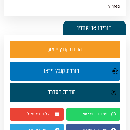
vimeo
הורידו או שתפו
הורדת קובץ שמע
הורדת קובץ וידאו
הורדת הסדרה
שלחו בוואצאפ
שלחו באימייל