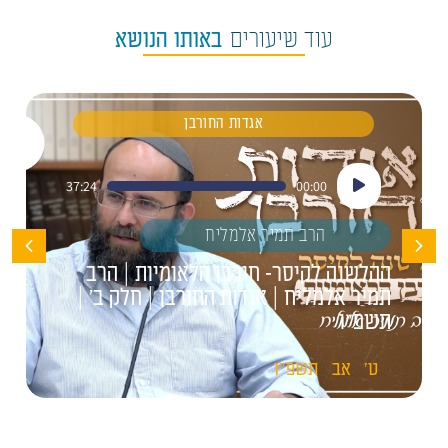
עוד שיעורים
באותו הנושא
אגדות החורבן
נגן
37:24
00:00
אודיו
הרב תמיר אלמליח
ההלשנה לקיסר- חורבן הלאומיות | הרב
תמיר אלמליח | אגדות החורבן | חלק ב' |
תשפ"ו
ט'
אב
תשפ"ו