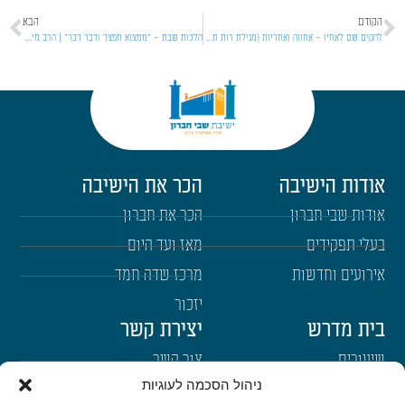
הקודם
הבא
להקים שם לאחיו – אחווה ואחריות (מגילת רות חלק ה) | הרב חננאל אתרוג | יבמות | תשפ"ה [5]
הלכות שבת – "ממצוא חפצך ודבר דבר" | הרב מישאל רובין | תשפ"ה [20]
אודות הישיבה
הכר את הישיבה
אודות שבי חברון
הכר את חברון
בעלי תפקידים
מאז ועד היום
אירועים וחדשות
מרכז שדה חמד
יזכור
בית מדרש
יצירת קשר
שיעורים
צור קשר
ניהול הסכמה לעוגיות
רבנים
הרשמה לשבו"ש