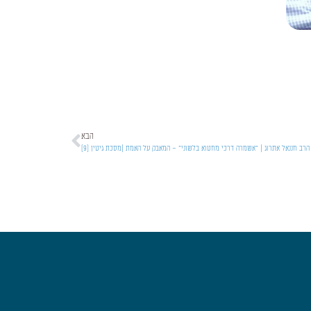
הבא
הרב חננאל אתרוג | "אשמרה דרכי מחטוא בלשוני" – המאבק על האמת |מסכת גיטין [9]