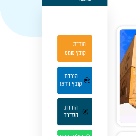
הורדת
קובץ שמע
הורדת
קובץ וידאו
הורדת
הסדרה