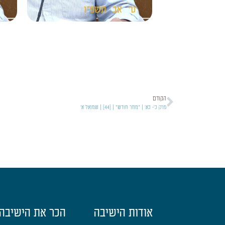
ט'
אב
תשפ"ו
ט
הקודם
פרק כ'- כא' | "מחר חודש" | [44] | שמואל א'
אודות הישיבה
הכר את הישיבה