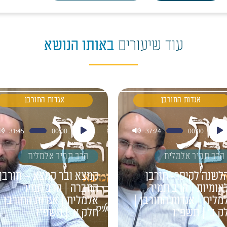
עוד שיעורים
באותו הנושא
אגדות החורבן
אגדות החורבן
ן
נגן
31:45
00:00
37:24
00:00
דיו
אודיו
הרב תמיר אלמליח
הרב תמיר אלמליח
לשנה לקיסר- חורבן
קמצא ובר קמצא – חורבן
אומיות | הרב תמיר
החברה | הרב תמיר
מליח | אגדות החורבן |
אלמליח | אגדות החורבן |
ק ב' | תשפ"ו
חלק א' | תשפ"ו