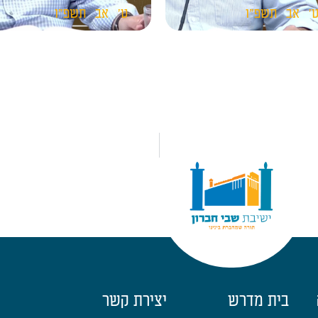
'
אב
תשפ"ו
ט'
אב
תשפ"ו
בית מדרש
יצירת קשר