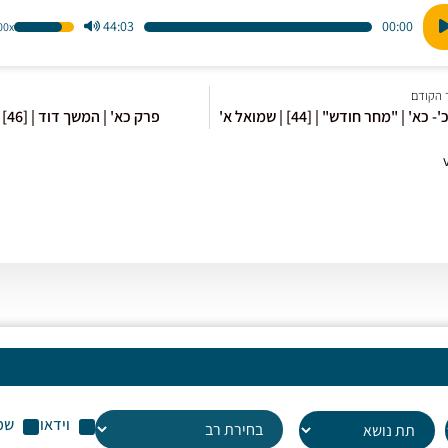
44:03
00:00
1.00x
הש
ו
במ
למ
 הקודם
כדי
כא' | "מחר חודש" | [44] | שמואל א'
פרק כא' | המשך דוד | [46] שמואל א'
לה
או
לה
עו
שמ
וידאו
שמ