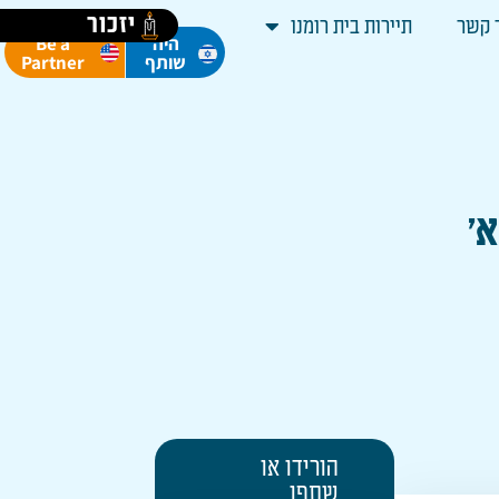
יזכור
 קשר
תיירות בית רומנו
Be a
היה
Partner
שותף
הורידו או
שתפו