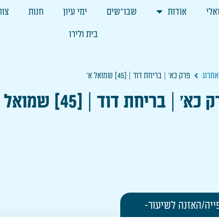
אלי
אודות
שבו"שים
ימי עיון
חנות
צור
בית ולירו
תרוג
פרק כא' | בריחת דוד | [45] שמואל א'
כא' | בריחת דוד | [45] שמואל א'
ייה/האזנה לשיעור-