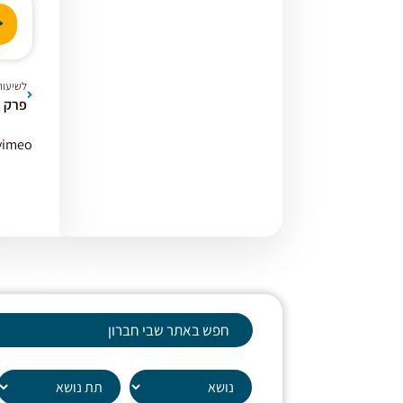
נגן
אודי
לשיעור
פרק כ'- 
vimeo