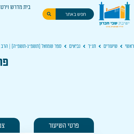
בית מדרש וירטו
ראשי
שיעורים
תנ"ך
נביאים
ספר שמואל [תשפ"ג-תשפ"ה] | הרב א
פרק 
פרטי השיעור
צפ