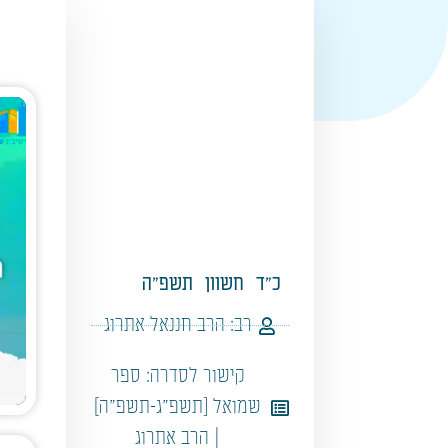
כ"ד
חשוון
תשפ"ה
רב:
הרב חננאל אתרוג
קישור לסדרה:
ספר
שמואל [תשפ"ג-תשפ"ה]
| הרב אתרוג