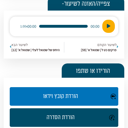
צפייה/האזנה לשיעור-
נגן
00:00
00:00
1.00x
אודיו
לשיעור הקודם
לשיעור הבא
פרקים כט ל | שמואל א' [59]
היחס של שמואל לעלי | שמואל א' [12]
הורידו או שתפו
הורדת קובץ וידאו
הורדת הסדרה