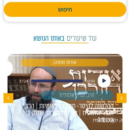
חיפוש
עוד שיעורים
באותו הנושא
אגדות החורבן
נגן
37:24
00:00
אודיו
הרב תמיר אלמליח
ההלשנה לקיסר- חורבן הלאומיות | הרב
תמיר אלמליח | אגדות החורבן | חלק ב' |
תשפ"ו