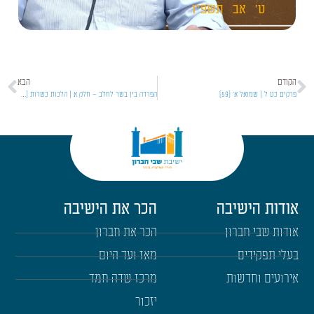
ט'
אב
תשפ"ו
הקודם
הבא
פרקים כט ל | שמואל א' [59]
הפרדה בין בשר לחלב – חלק א | הלכות כשרות [תשפ'א] [1]
אודות הישיבה
הכר את הישיבה
אודות שבי חברון
הכר את חברון
בעלי תפקידים
מאז ועד היום
אירועים וחדשות
מרכז שדה חמד
יזכור